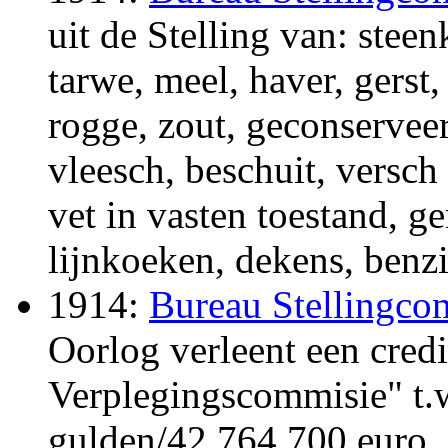
uit de Stelling van: steen
tarwe, meel, haver, gerst,
rogge, zout, geconservee
vleesch, beschuit, versch 
vet in vasten toestand, 
lijnkoeken, dekens, benz
1914:
Bureau Stellingc
Oorlog verleent een credie
Verplegingscommisie" t.
gulden/42.764.700 euro