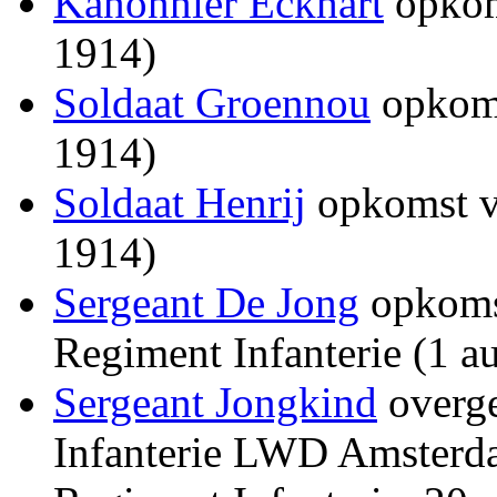
Kanonnier Eckhart
opkoms
1914)
Soldaat Groennou
opkoms
1914)
Soldaat Henrij
opkomst vo
1914)
Sergeant De Jong
opkomst
Regiment Infanterie (1 a
Sergeant Jongkind
overge
Infanterie LWD Amsterda