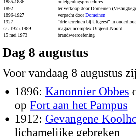
1885-1886
onteigeningsprocedures
1892
ter verkoop door Domeinen (Vestingbeg
1896-1927
verpacht door
Domeinen
1927
"drie terreinen bij Uitgeest" in onderhou
ca. 1955-1989
magazijncomplex Uitgeest-Noord
15 mei 1973
brandweeroefening
Dag 8 augustus
Voor vandaag 8 augustus zi
1896:
Kanonnier Obbes
o
op
Fort aan het Pampus
1912:
Gevangene Koolh
lichamelijke gebreken