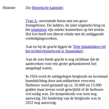
Historie:
Zie
Historische kalender
.
Type A
, onversterkt beton met een groot
frontgebouw. De ladders, de (niet originele) brug en
het
smalspoor
zijn unieke kenmerken op het terrein.
Het fort heeft een directe relatie met de omliggende
verdedigingswerken.
Aan en bij de gracht liggen de '
Drie inlaatduikers bij
het rechtervleugelwerk te Spaarndam
'.
Aan de zeer brede gracht is nog zichtbaar dat de
aardwerken voor een groter gebastioneerd fort
aangelegd waren.
In 1924 werd de nabijgelegen bergloods na tweemaal
brandstichting door anti-militaristen verwoest.
Herbouw werd geraamd op ca. 10.000 tot 15.000
gulden maar tevens werd getwijfeld of de herbouw
wel nodig was. De troepenloods was toen nog
aanwezig. De fundering van de bergloods was in
2022 nog aanwezig.