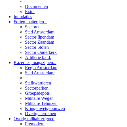
Documenten
Extra
Inundaties
Forten, batterijen...
Sectoren
Stad Amsterdam
Sector Ilpendam
Sector Zaandam
Sector Sloten
Sector Ouderkerk
Artillerie b.d.f.
Kazernes, magazijnen...
Regio Amsterdam
Stad Amsterdam
Stafkwartieren
Sectorparken
Groepsdepots
Militaire Wegen
Militaire Tehuizen
Kringenwetgebouwen
Overige terreinen
Overig militair erfgoed
Premodern