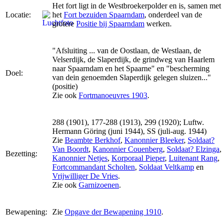
Het fort ligt in de Westbroekerpolder en is, samen met
Locatie:
het
Fort bezuiden Spaarndam
, onderdeel van de
grotere
Positie bij Spaarndam
werken.
"Afsluiting ... van de Oostlaan, de Westlaan, de
Velserdijk, de Slaperdijk, de grindweg van Haarlem
naar Spaarndam en het Spaarne" en "bescherming
Doel:
van dein genoemden Slaperdijk gelegen sluizen..."
(positie)
Zie ook
Fortmanoeuvres 1903
.
288 (1901), 177-288 (1913), 299 (1920); Luftw.
Hermann Göring (juni 1944), SS (juli-aug. 1944)
Zie
Beambte Berkhof
,
Kanonnier Bleeker
,
Soldaat?
Van Boordt
,
Kanonnier Couenberg
,
Soldaat? Elzinga
,
Bezetting:
Kanonnier Netjes
,
Korporaal Pieper
,
Luitenant Rang
,
Fortcommandant Scholten
,
Soldaat Veltkamp
en
Vrijwilliger De Vries
.
Zie ook
Garnizoenen
.
Bewapening:
Zie
Opgave der Bewapening 1910
.