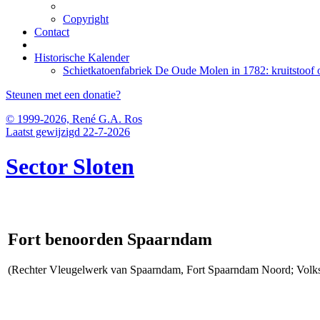
Copyright
Contact
Historische Kalender
Schietkatoenfabriek De Oude Molen in 1782: kruitstoof o
Steunen met een donatie?
© 1999-2026, René G.A. Ros
Laatst gewijzigd 22-7-2026
Sector Sloten
Fort benoorden Spaarndam
(Rechter Vleugelwerk van Spaarndam, Fort Spaarndam Noord; Volks