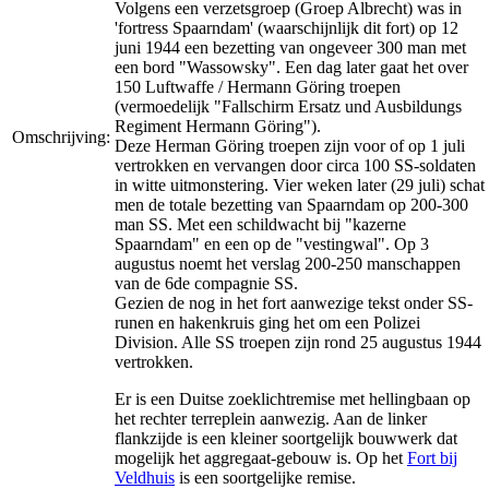
Volgens een verzetsgroep (Groep Albrecht) was in
'fortress Spaarndam' (waarschijnlijk dit fort) op 12
juni 1944 een bezetting van ongeveer 300 man met
een bord "Wassowsky". Een dag later gaat het over
150 Luftwaffe / Hermann Göring troepen
(vermoedelijk "Fallschirm Ersatz und Ausbildungs
Regiment Hermann Göring").
Omschrijving:
Deze Herman Göring troepen zijn voor of op 1 juli
vertrokken en vervangen door circa 100 SS-soldaten
in witte uitmonstering. Vier weken later (29 juli) schat
men de totale bezetting van Spaarndam op 200-300
man SS. Met een schildwacht bij "kazerne
Spaarndam" en een op de "vestingwal". Op 3
augustus noemt het verslag 200-250 manschappen
van de 6de compagnie SS.
Gezien de nog in het fort aanwezige tekst onder SS-
runen en hakenkruis ging het om een Polizei
Division. Alle SS troepen zijn rond 25 augustus 1944
vertrokken.
Er is een Duitse zoeklichtremise met hellingbaan op
het rechter terreplein aanwezig. Aan de linker
flankzijde is een kleiner soortgelijk bouwwerk dat
mogelijk het aggregaat-gebouw is. Op het
Fort bij
Veldhuis
is een soortgelijke remise.