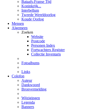
Bataafs-Franse Tijd
Koninkrijk...
Interbellum
Tweede Wereldoorlog
Koude Oorlog
Mensen
Algemeen
Zoeken
Website
Postcode
Personen Index
Fortwachters Register
Collectie Inventaris
Fotoalbums
Links
Colofon
Auteur
Dankwoord
Bronvermelding
Wijzigingen
Legenda
Banners