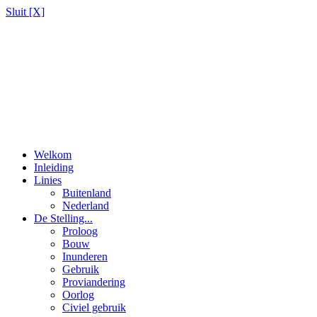
Sluit [X]
Welkom
Inleiding
Linies
Buitenland
Nederland
De Stelling...
Proloog
Bouw
Inunderen
Gebruik
Proviandering
Oorlog
Civiel gebruik