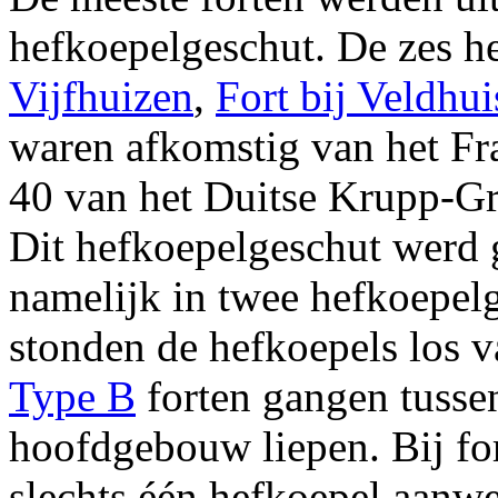
hefkoepelgeschut. De zes h
Vijfhuizen
,
Fort bij Veldhui
waren afkomstig van het Fr
40 van het Duitse Krupp-G
Dit hefkoepelgeschut werd g
namelijk in twee hefkoepe
stonden de hefkoepels los v
Type B
forten gangen tusse
hoofdgebouw liepen. Bij fo
slechts één hefkoepel aanwe