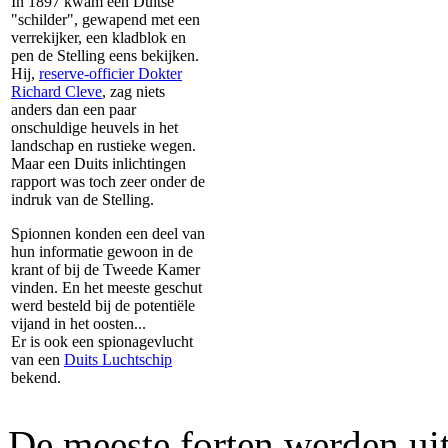
In 1897 kwam een Duitse
"schilder", gewapend met een
verrekijker, een kladblok en
pen de Stelling eens bekijken.
Hij,
reserve-officier Dokter
Richard Cleve
, zag niets
anders dan een paar
onschuldige heuvels in het
landschap en rustieke wegen.
Maar een Duits inlichtingen
rapport was toch zeer onder de
indruk van de Stelling.
Spionnen konden een deel van
hun informatie gewoon in de
krant of bij de Tweede Kamer
vinden. En het meeste geschut
werd besteld bij de potentiële
vijand in het oosten...
Er is ook een spionagevlucht
van een
Duits Luchtschip
bekend.
De meeste forten werden ui