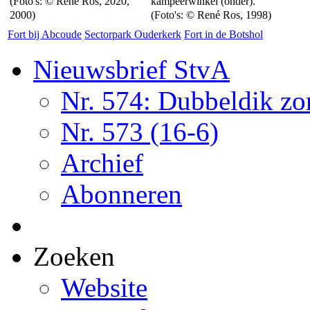
(Foto's: © René Ros, 2020,
kampeerwinkel (onder).
2000)
(Foto's: © René Ros, 1998)
Fort bij Abcoude
Sectorpark Ouderkerk
Fort in de Botshol
Nieuwsbrief StvA
Nr. 574: Dubbeldik z
Nr. 573 (16-6)
Archief
Abonneren
Zoeken
Website