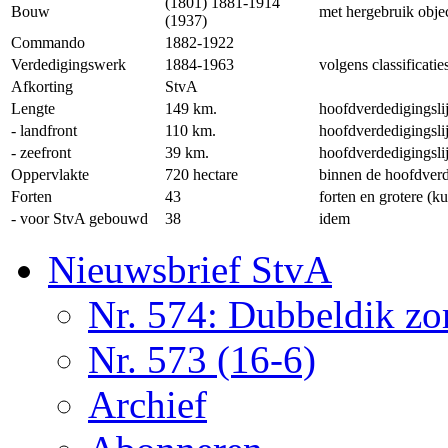
(1801) 1881-1914
Bouw
met hergebruik objec
(1937)
Commando
1882-1922
Verdedigingswerk
1884-1963
volgens classificat
Afkorting
StvA
Lengte
149 km.
hoofdverdedigingsli
- landfront
110 km.
hoofdverdedigingsli
- zeefront
39 km.
hoofdverdedigingsli
Oppervlakte
720 hectare
binnen de hoofdverd
Forten
43
forten en grotere (k
- voor StvA gebouwd
38
idem
Nieuwsbrief StvA
Nr. 574: Dubbeldik z
Nr. 573 (16-6)
Archief