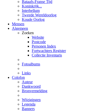
Bataafs-Franse Tijd
Koninkrijk...
Interbellum
Tweede Wereldoorlog
Koude Oorlog
Mensen
Algemeen
Zoeken
Website
Postcode
Personen Index
Fortwachters Register
Collectie Inventaris
Fotoalbums
Links
Colofon
Auteur
Dankwoord
Bronvermelding
Wijzigingen
Legenda
Banners