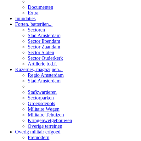
Documenten
Extra
Inundaties
Forten, batterijen...
Sectoren
Stad Amsterdam
Sector Ilpendam
Sector Zaandam
Sector Sloten
Sector Ouderkerk
Artillerie b.d.f.
Kazernes, magazijnen...
Regio Amsterdam
Stad Amsterdam
Stafkwartieren
Sectorparken
Groepsdepots
Militaire Wegen
Militaire Tehuizen
Kringenwetgebouwen
Overige terreinen
Overig militair erfgoed
Premodern