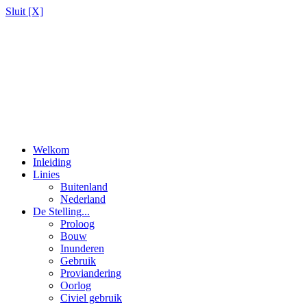
Sluit [X]
Welkom
Inleiding
Linies
Buitenland
Nederland
De Stelling...
Proloog
Bouw
Inunderen
Gebruik
Proviandering
Oorlog
Civiel gebruik