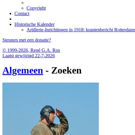
Copyright
Contact
Historische Kalender
Artillerie-Inrichtingen in 1918: krantenbericht Rotter
Steunen met een donatie?
© 1999-2026, René G.A. Ros
Laatst gewijzigd 22-7-2026
Algemeen
- Zoeken