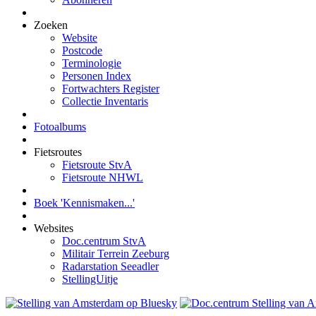
Zoeken
Website
Postcode
Terminologie
Personen Index
Fortwachters Register
Collectie Inventaris
Fotoalbums
Fietsroutes
Fietsroute StvA
Fietsroute NHWL
Boek 'Kennismaken...'
Websites
Doc.centrum StvA
Militair Terrein Zeeburg
Radarstation Seeadler
StellingUitje