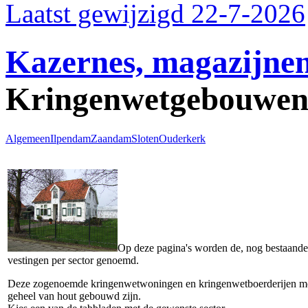
Laatst gewijzigd 22-7-2026
Kazernes, magazijnen
Kringenwetgebouwe
Algemeen
Ilpendam
Zaandam
Sloten
Ouderkerk
Op deze pagina's worden de, nog bestaande 
vestingen per sector genoemd.
Deze zogenoemde kringenwetwoningen en kringenwetboerderijen 
geheel van hout gebouwd zijn.