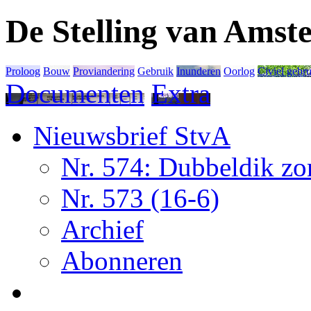
De Stelling van Ams
Proloog
Bouw
Proviandering
Gebruik
Inunderen
Oorlog
Civiel gebr
Documenten
Extra
Nieuwsbrief StvA
Nr. 574: Dubbeldik z
Nr. 573 (16-6)
Archief
Abonneren