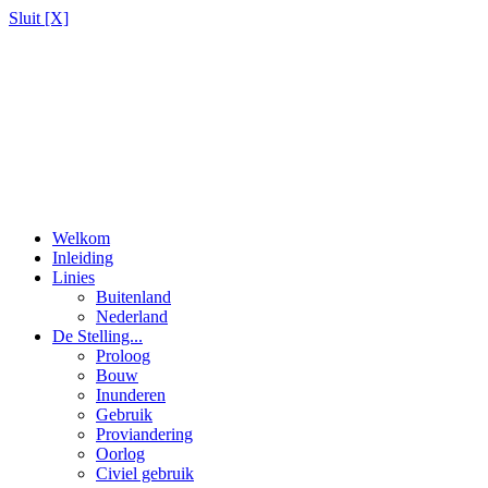
Sluit [X]
Welkom
Inleiding
Linies
Buitenland
Nederland
De Stelling...
Proloog
Bouw
Inunderen
Gebruik
Proviandering
Oorlog
Civiel gebruik