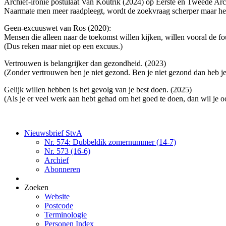
Archief-ironie postulaat Van Koutrik (2024) op Eerste en Tweede Ar
Naarmate men meer raadpleegt, wordt de zoekvraag scherper maar he
Geen-excuuswet van Ros (2020):
Mensen die alleen naar de toekomst willen kijken, willen vooral de fou
(Dus reken maar niet op een excuus.)
Vertrouwen is belangrijker dan gezondheid. (2023)
(Zonder vertrouwen ben je niet gezond. Ben je niet gezond dan heb j
Gelijk willen hebben is het gevolg van je best doen. (2025)
(Als je er veel werk aan hebt gehad om het goed te doen, dan wil je 
Nieuwsbrief StvA
Nr. 574: Dubbeldik zomernummer (14-7)
Nr. 573 (16-6)
Archief
Abonneren
Zoeken
Website
Postcode
Terminologie
Personen Index