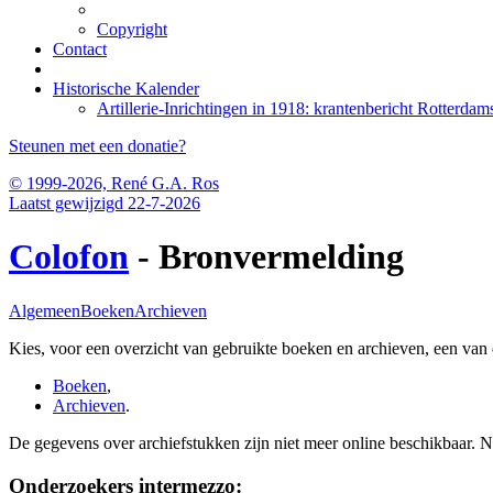
Copyright
Contact
Historische Kalender
Artillerie-Inrichtingen in 1918: krantenbericht Rotter
Steunen met een donatie?
© 1999-2026, René G.A. Ros
Laatst gewijzigd 22-7-2026
Colofon
- Bronvermelding
Algemeen
Boeken
Archieven
Kies, voor een overzicht van gebruikte boeken en archieven, een van
Boeken
,
Archieven
.
De gegevens over archiefstukken zijn niet meer online beschikbaar. 
Onderzoekers intermezzo: