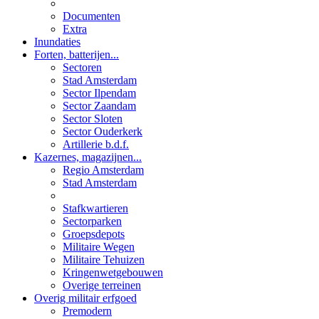
Documenten
Extra
Inundaties
Forten, batterijen...
Sectoren
Stad Amsterdam
Sector Ilpendam
Sector Zaandam
Sector Sloten
Sector Ouderkerk
Artillerie b.d.f.
Kazernes, magazijnen...
Regio Amsterdam
Stad Amsterdam
Stafkwartieren
Sectorparken
Groepsdepots
Militaire Wegen
Militaire Tehuizen
Kringenwetgebouwen
Overige terreinen
Overig militair erfgoed
Premodern