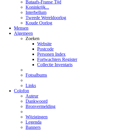
Bataafs-Franse Tijd
Koninkrijk...
Interbellum
Tweede Wereldoorlog
Koude Oorlog
Mensen
Algemeen
Zoeken
Website
Postcode
Personen Index
Fortwachters Register
Collectie Inventaris
Fotoalbums
Links
Colofon
Auteur
Dankwoord
Bronvermelding
Wijzigingen
Legenda
Banners