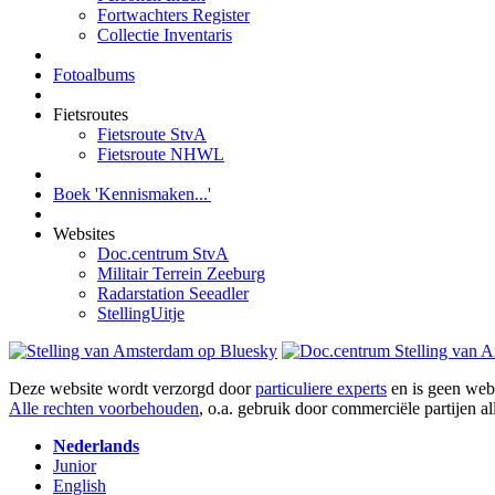
Fortwachters Register
Collectie Inventaris
Fotoalbums
Fietsroutes
Fietsroute StvA
Fietsroute NHWL
Boek 'Kennismaken...'
Websites
Doc.centrum StvA
Militair Terrein Zeeburg
Radarstation Seeadler
StellingUitje
Deze website wordt verzorgd door
particuliere experts
en is geen webs
Alle rechten voorbehouden
, o.a. gebruik door commerciële partijen 
Nederlands
Junior
English