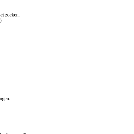
oet zoeken.
)
ingen.