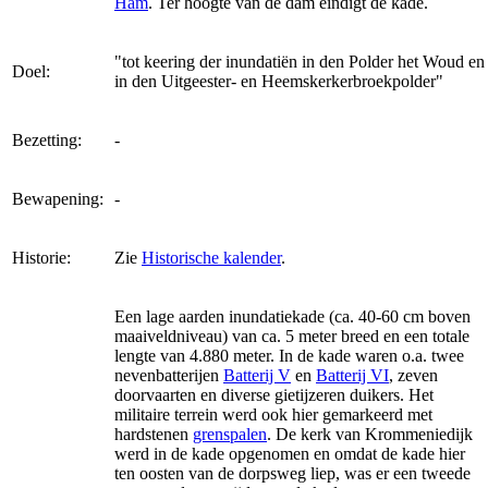
Ham
. Ter hoogte van de dam eindigt de kade.
"tot keering der inundatiën in den Polder het Woud en
Doel:
in den Uitgeester- en Heemskerkerbroekpolder"
Bezetting:
-
Bewapening:
-
Historie:
Zie
Historische kalender
.
Een lage aarden inundatiekade (ca. 40-60 cm boven
maaiveldniveau) van ca. 5 meter breed en een totale
lengte van 4.880 meter. In de kade waren o.a. twee
nevenbatterijen
Batterij V
en
Batterij VI
, zeven
doorvaarten en diverse gietijzeren duikers. Het
militaire terrein werd ook hier gemarkeerd met
hardstenen
grenspalen
. De kerk van Krommeniedijk
werd in de kade opgenomen en omdat de kade hier
ten oosten van de dorpsweg liep, was er een tweede