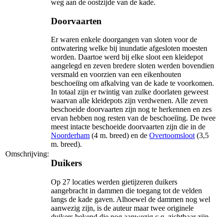
weg aan de oostzijde van de kade.
Doorvaarten
Er waren enkele doorgangen van sloten voor de
ontwatering welke bij inundatie afgesloten moesten
worden. Daartoe werd bij elke sloot een kleidepot
aangelegd en zeven bredere sloten werden bovendien
versmald en voorzien van een eikenhouten
beschoeiïng om afkalving van de kade te voorkomen.
In totaal zijn er twintig van zulke doorlaten geweest
waarvan alle kleidepots zijn verdwenen. Alle zeven
beschoeide doorvaarten zijn nog te herkennen en zes
ervan hebben nog resten van de beschoeiïng. De twee
meest intacte beschoeide doorvaarten zijn die in de
Noorderham
(4 m. breed) en de
Overtoomsloot
(3,5
m. breed).
Omschrijving:
Duikers
Op 27 locaties werden gietijzeren duikers
aangebracht in dammen die toegang tot de velden
langs de kade gaven. Alhoewel de dammen nog wel
aanwezig zijn, is de auteur maar twee originele
duikers bekend die nog aanwezig c.q. zichtbaar zijn.