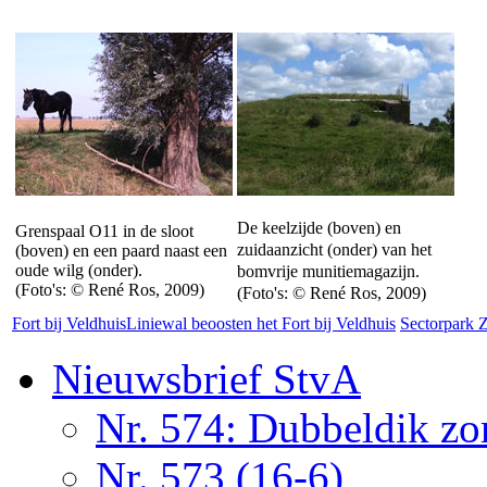
De keelzijde (boven) en
Grenspaal O11 in de sloot
zuidaanzicht (onder) van het
(boven) en een paard naast een
oude wilg (onder).
bomvrije munitiemagazijn.
(Foto's: © René Ros, 2009)
(Foto's: © René Ros, 2009)
Fort bij Veldhuis
Liniewal beoosten het Fort bij Veldhuis
Sectorpark
Nieuwsbrief StvA
Nr. 574: Dubbeldik z
Nr. 573 (16-6)