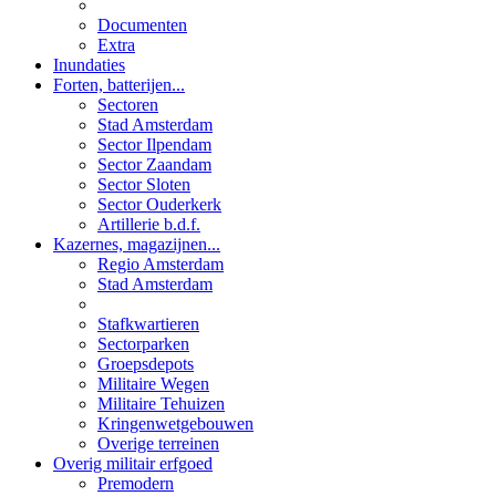
Documenten
Extra
Inundaties
Forten, batterijen...
Sectoren
Stad Amsterdam
Sector Ilpendam
Sector Zaandam
Sector Sloten
Sector Ouderkerk
Artillerie b.d.f.
Kazernes, magazijnen...
Regio Amsterdam
Stad Amsterdam
Stafkwartieren
Sectorparken
Groepsdepots
Militaire Wegen
Militaire Tehuizen
Kringenwetgebouwen
Overige terreinen
Overig militair erfgoed
Premodern