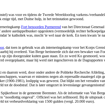
l) was voor en tijdens de Tweede Wereldoorlog varkens-/veehandelaar
ige tijd, met Duitse hulp, in het treinstation gewoond.
nterneringkamp
Fort benoorden Purmerend
van het Directoraat Generaal 
 andere aardappelbunker opgesloten (vermoedelijk rechter hefkoepelgan
at 'ie katholiek was, mocht 'ie wel naar de kerk. En toen kwam 'ie naar
oor
, dat toen in gebruik was als interneringskamp voor het Korps Grens
waarbij hij overleed. Van Berge herinnerde zich dat een bewaker van 
n op zijn doorgezakte kuiten gaan staan. En zo werd Ko gesmoord, woo
werd overgeplaatst, maar hij werd niet ingeschreven in de Dagrapporten 
 en daarom werd, door onder andere de Politieke Recherche Afdeling
-manschappen, waarvan er minstens negen als represaille-maatregel zijn
er (1900-1981), loslippig was geweest. Dat blijkt om het verraden van
d tot de doodstraf. Dat is later omgezet in levenslange gevangenisstraf
 Spijkerboor in de gemeente Beemster. Als de informatie van Van Berg
 een "noodlottig ongeval". Officieel was het zelfmoord. Bij de uitspra
ld tot verbeurdverklaring van 1500 gulden (vergl. 20.000 euro).