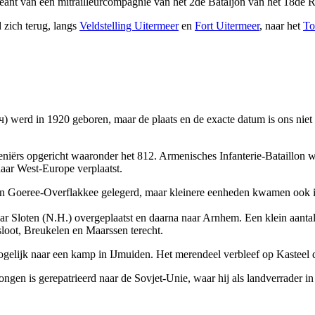
t van een mitrailleurcompagnie van het 2de Bataljon van het 18de Reg
 zich terug, langs
Veldstelling Uitermeer
en
Fort Uitermeer
, naar het
To
erd in 1920 geboren, maar de plaats en de exacte datum is ons niet 
iërs opgericht waaronder het 812. Armenisches Infanterie-Bataillon wa
aar West-Europe verplaatst.
Goeree-Overflakkee gelegerd, maar kleinere eenheden kwamen ook in 
r Sloten (N.H.) overgeplaatst en daarna naar Arnhem. Een klein aantal 
oot, Breukelen en Maarssen terecht.
lijk naar een kamp in IJmuiden. Het merendeel verbleef op Kasteel de 
en is gerepatrieerd naar de Sovjet-Unie, waar hij als landverrader in