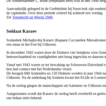
De Amsterdammer L. Bode (roepnaam Bert) was in mei 1940 sergean
Aanvankelijk gelegerd in de Grebbelinie bij Soest trok zijn eenheid
de capitulatie. Over deze periode schreef hij achteraf een verslag.
Zie
Terugtocht op Weesp 1940
.
Soldaat Karaev
Soslanbek Michajlovitsj Karaev (Караев Сосланбек Михайлович) w
een muur in het Fort bij Uithoorn.
In december 1942 waren door de Duitsers vier betaljons voor Armen
betrouwbaarheid en vaardigheden niet hoog ingeschat en daarom n
Vanaf mei 1943 waren ze ter bewaking op Schouwen-Duiveland en 
hen had contact met het Nederlandse verzet.
De hooguit 600 Armeniërs en 120 Duitsers werden in juni 1944 naa
Uithoorn. Na de nederlaag bij Arnhem kwam het 812de in Loenersl
Na de oorlog gingen de manschappen uit Aalsmeer en Uithoorn moge
Aangenomen wordt dat Karaev de oorlog heeft overleefd en gedwong
ons helaas niets bekend.