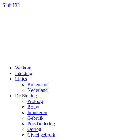
Sluit [X]
Welkom
Inleiding
Linies
Buitenland
Nederland
De Stelling...
Proloog
Bouw
Inunderen
Gebruik
Proviandering
Oorlog
Civiel gebruik