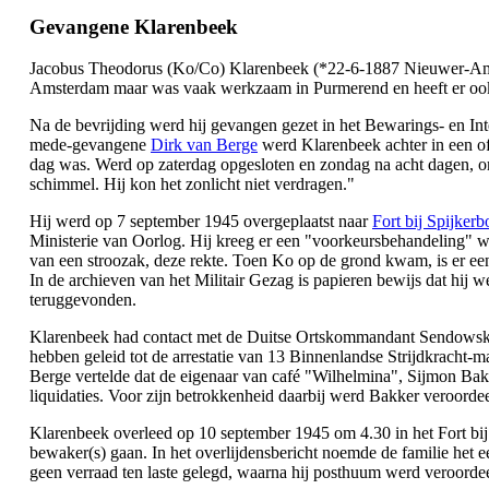
Gevangene Klarenbeek
Jacobus Theodorus (Ko/Co) Klarenbeek (*22-6-1887 Nieuwer-Amste
Amsterdam maar was vaak werkzaam in Purmerend en heeft er ook en
Na de bevrijding werd hij gevangen gezet in het Bewarings- en I
mede-gevangene
Dirk van Berge
werd Klarenbeek achter in een of
dag was. Werd op zaterdag opgesloten en zondag na acht dagen, omd
schimmel. Hij kon het zonlicht niet verdragen."
Hij werd op 7 september 1945 overgeplaatst naar
Fort bij Spijkerb
Ministerie van Oorlog. Hij kreeg er een "voorkeursbehandeling" 
van een stroozak, deze rekte. Toen Ko op de grond kwam, is er ee
In de archieven van het Militair Gezag is papieren bewijs dat hij 
teruggevonden.
Klarenbeek had contact met de Duitse Ortskommandant Sendowski
hebben geleid tot de arrestatie van 13 Binnenlandse Strijdkracht
Berge vertelde dat de eigenaar van café "Wilhelmina", Sijmon Bakk
liquidaties. Voor zijn betrokkenheid daarbij werd Bakker veroordeel
Klarenbeek overleed op 10 september 1945 om 4.30 in het Fort bij
bewaker(s) gaan. In het overlijdensbericht noemde de familie het
geen verraad ten laste gelegd, waarna hij posthuum werd veroordee