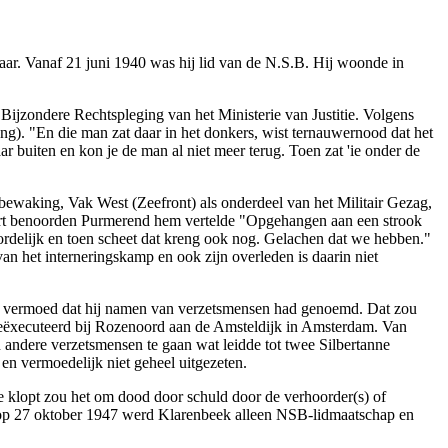
. Vanaf 21 juni 1940 was hij lid van de N.S.B. Hij woonde in
Bijzondere Rechtspleging van het Ministerie van Justitie. Volgens
g). "En die man zat daar in het donkers, wist ternauwernood dat het
 buiten en kon je de man al niet meer terug. Toen zat 'ie onder de
bewaking, Vak West (Zeefront) als onderdeel van het Militair Gezag,
Fort benoorden Purmerend hem vertelde "Opgehangen aan een strook
rdelijk en toen scheet dat kreng ook nog. Gelachen dat we hebben."
van het interneringskamp en ook zijn overleden is daarin niet
, vermoed dat hij namen van verzetsmensen had genoemd. Dat zou
 geëxecuteerd bij Rozenoord aan de Amsteldijk in Amsterdam. Van
 andere verzetsmensen te gaan wat leidde tot twee Silbertanne
 en vermoedelijk niet geheel uitgezeten.
e klopt zou het om dood door schuld door de verhoorder(s) of
ak op 27 oktober 1947 werd Klarenbeek alleen NSB-lidmaatschap en