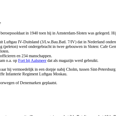
r
ts beroepssoldaat in 1940 toen hij in Amsterdam-Sloten was gelegerd. H
uit Luftgau IV-Duitsland (3/Lw.Bau.Batl. 7/IV) dat in Nederland ond
 (peleton) werd ondergebracht in twee gebouwen in Sloten: Cafe Ge
loten.
rofficieren en 234 manschappen.
am o.a. op
Fort bij Aalsmeer
dat als magazijn werd gebruikt.
t waar hij vermoedelijk in een dorpje nabij Cholm, tussen Sint-Petersb
ffe Infanterie Regiment Luftgau Moskau.
 Noorwegen of Denemarken geplaatst.