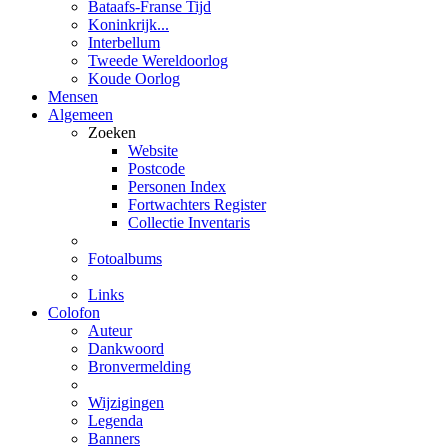
Bataafs-Franse Tijd
Koninkrijk...
Interbellum
Tweede Wereldoorlog
Koude Oorlog
Mensen
Algemeen
Zoeken
Website
Postcode
Personen Index
Fortwachters Register
Collectie Inventaris
Fotoalbums
Links
Colofon
Auteur
Dankwoord
Bronvermelding
Wijzigingen
Legenda
Banners