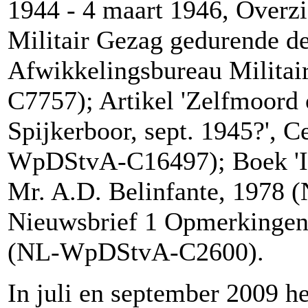
1944 - 4 maart 1946, Overz
Militair Gezag gedurende de 
Afwikkelingsbureau Milit
C7757); Artikel 'Zelfmoord o
Spijkerboor, sept. 1945?', 
WpDStvA-C16497); Boek 'In p
Mr. A.D. Belinfante, 197
Nieuwsbrief 1 Opmerkingen
(NL-WpDStvA-C2600).
In juli en september 2009 h