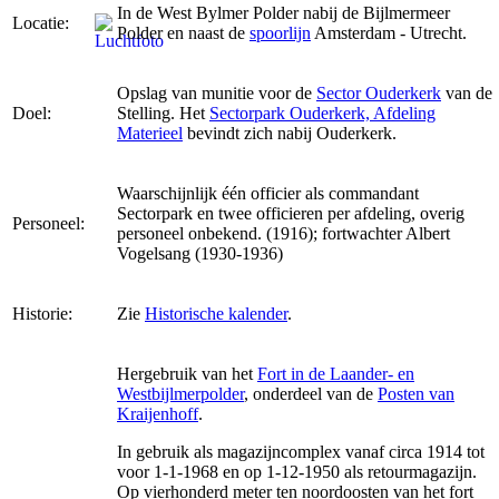
In de West Bylmer Polder nabij de Bijlmermeer
Locatie:
Polder en naast de
spoorlijn
Amsterdam - Utrecht.
Opslag van munitie voor de
Sector Ouderkerk
van de
Doel:
Stelling. Het
Sectorpark Ouderkerk, Afdeling
Materieel
bevindt zich nabij Ouderkerk.
Waarschijnlijk één officier als commandant
Sectorpark en twee officieren per afdeling, overig
Personeel:
personeel onbekend. (1916); fortwachter Albert
Vogelsang (1930-1936)
Historie:
Zie
Historische kalender
.
Hergebruik van het
Fort in de Laander- en
Westbijlmerpolder
, onderdeel van de
Posten van
Kraijenhoff
.
In gebruik als magazijncomplex vanaf circa 1914 tot
voor 1-1-1968 en op 1-12-1950 als retourmagazijn.
Op vierhonderd meter ten noordoosten van het fort