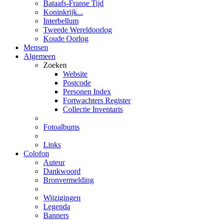
Bataafs-Franse Tijd
Koninkrijk...
Interbellum
Tweede Wereldoorlog
Koude Oorlog
Mensen
Algemeen
Zoeken
Website
Postcode
Personen Index
Fortwachters Register
Collectie Inventaris
Fotoalbums
Links
Colofon
Auteur
Dankwoord
Bronvermelding
Wijzigingen
Legenda
Banners