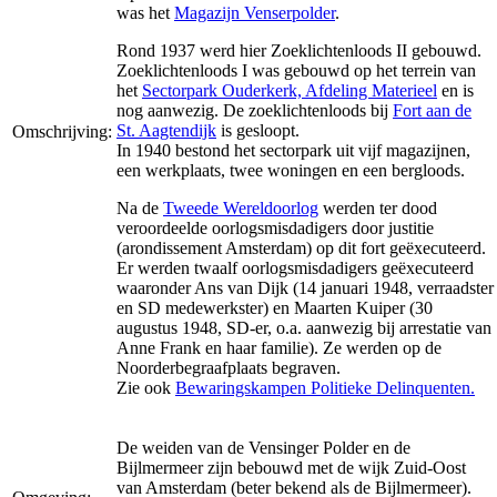
was het
Magazijn Venserpolder
.
Rond 1937 werd hier Zoeklichtenloods II gebouwd.
Zoeklichtenloods I was gebouwd op het terrein van
het
Sectorpark Ouderkerk, Afdeling Materieel
en is
nog aanwezig. De zoeklichtenloods bij
Fort aan de
St. Aagtendijk
is gesloopt.
Omschrijving:
In 1940 bestond het sectorpark uit vijf magazijnen,
een werkplaats, twee woningen en een bergloods.
Na de
Tweede Wereldoorlog
werden ter dood
veroordeelde oorlogsmisdadigers door justitie
(arondissement Amsterdam) op dit fort geëxecuteerd.
Er werden twaalf oorlogsmisdadigers geëxecuteerd
waaronder Ans van Dijk (14 januari 1948, verraadster
en SD medewerkster) en Maarten Kuiper (30
augustus 1948, SD-er, o.a. aanwezig bij arrestatie van
Anne Frank en haar familie). Ze werden op de
Noorderbegraafplaats begraven.
Zie ook
Bewaringskampen Politieke Delinquenten.
De weiden van de Vensinger Polder en de
Bijlmermeer zijn bebouwd met de wijk Zuid-Oost
van Amsterdam (beter bekend als de Bijlmermeer).