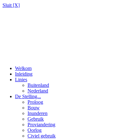
Sluit [X]
Welkom
Inleiding
Linies
Buitenland
Nederland
De Stelling...
Proloog
Bouw
Inunderen
Gebruik
Proviandering
Oorlog
Civiel gebruik