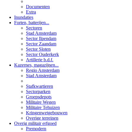
Documenten
Extra
Inundaties
Forten, batterijen...
Sectoren
Stad Amsterdam
Sector Ilpendam
Sector Zaandam
Sector Sloten
Sector Ouderkerk
Artillerie b.d.f.
Kazernes, magazijnen...
Regio Amsterdam
Stad Amsterdam
Stafkwartieren
Sectorparken
Groepsdepots
Militaire Wegen
Militaire Tehuizen
Kringenwetgebouwen
Overige terreinen
Overig militair erfgoed
Premodern