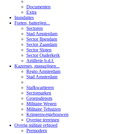
Documenten
Extra
Inundaties
Forten, batterijen...
Sectoren
Stad Amsterdam
Sector Ilpendam
Sector Zaandam
Sector Sloten
Sector Ouderkerk
Artillerie b.d.f.
Kazernes, magazijnen...
Regio Amsterdam
Stad Amsterdam
Stafkwartieren
Sectorparken
Groepsdepots
Militaire Wegen
Militaire Tehuizen
Kringenwetgebouwen
Overige terreinen
Overig militair erfgoed
Premodern