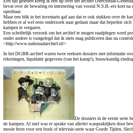
Een tijd geleden kreeg ik een tip over het archief Directoraat-Gener
bevat over de bewaring en internering van vooral N.S.B.-ers kort na
openbaar.
Maar een blik in het inventaris gaf aan dat er ook stukken over de k
hebben er al wel eens onderzoek naar gedaan maar dat beperkte zich - 
kampen te vergaren.
Een schriftelijk verzoek om het archief te mogen raadplegen werd po
onder andere is vastgelegd dat ik niets mag publiceren dan na control
<http://www.nationaalarchief.nl/>
In het DGBR-archief waren twee reeksen dossiers met informatie ove
rekeningen, liquidatie gegevens (van het kamp!), bouwkundig eindrap
De dossiers in de eerste serie
de kampen. Al snel was er sprake van allerlei wanpraktijken door bew
mooie bron voor een boek of televisie-serie waar Goede Tijden, Slechte T