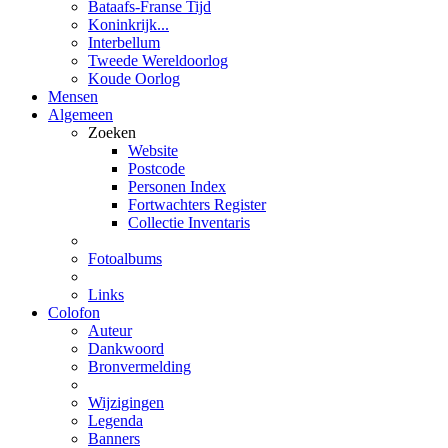
Bataafs-Franse Tijd
Koninkrijk...
Interbellum
Tweede Wereldoorlog
Koude Oorlog
Mensen
Algemeen
Zoeken
Website
Postcode
Personen Index
Fortwachters Register
Collectie Inventaris
Fotoalbums
Links
Colofon
Auteur
Dankwoord
Bronvermelding
Wijzigingen
Legenda
Banners