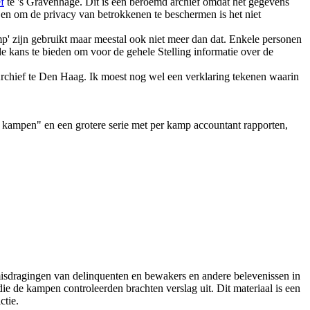
f
te 's Gravenhage. Dit is een beroemd archief omdat het gegevens
 en om de privacy van betrokkenen te beschermen is het niet
mp' zijn gebruikt maar meestal ook niet meer dan dat. Enkele personen
de kans te bieden om voor de gehele Stelling informatie over de
Archief te Den Haag. Ik moest nog wel een verklaring tekenen waarin
 kampen" en een grotere serie met per kamp accountant rapporten,
 misdragingen van delinquenten en bewakers en andere belevenissen in
e de kampen controleerden brachten verslag uit. Dit materiaal is een
ctie.