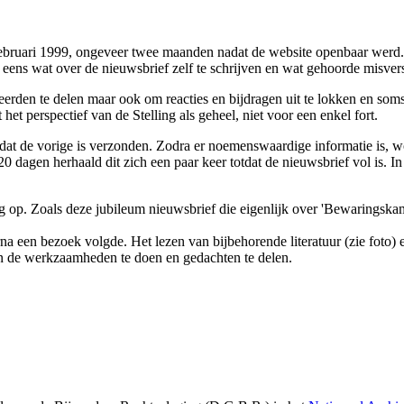
bruari 1999, ongeveer twee maanden nadat de website openbaar werd. En 
eens wat over de nieuwsbrief zelf te schrijven en wat gehoorde misver
eerden te delen maar ook om reacties en bijdragen uit te lokken en soms 
het perspectief van de Stelling als geheel, niet voor een enkel fort.
t de vorige is verzonden. Zodra er noemenswaardige informatie is, wo
 dagen herhaald dit zich een paar keer totdat de nieuwsbrief vol is. In
g op. Zoals deze jubileum nieuwsbrief die eigenlijk over 'Bewaringska
a een bezoek volgde. Het lezen van bijbehorende literatuur (zie foto
van de werkzaamheden te doen en gedachten te delen.