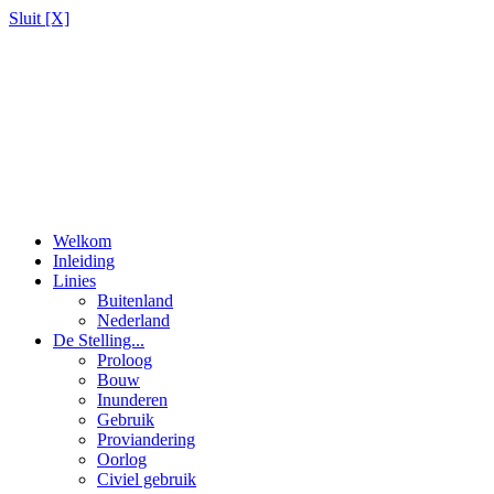
Sluit [X]
Welkom
Inleiding
Linies
Buitenland
Nederland
De Stelling...
Proloog
Bouw
Inunderen
Gebruik
Proviandering
Oorlog
Civiel gebruik