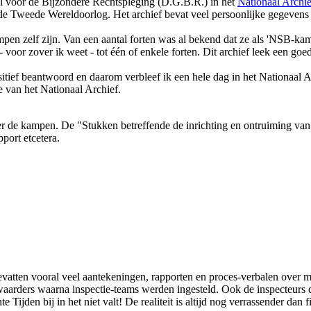
aal voor de Bijzondere Rechtspleging (D.G.B.R.) in het
Nationaal Archie
 de Tweede Wereldoorlog. Het archief bevat veel persoonlijke gegevens
ampen zelf zijn. Van een aantal forten was al bekend dat ze als 'NSB-ka
voor zover ik weet - tot één of enkele forten. Dit archief leek een goe
sitief beantwoord en daarom verbleef ik een hele dag in het Nationaal 
e van het Nationaal Archief.
r de kampen. De "Stukken betreffende de inrichting en ontruiming van
port etcetera.
 bevatten vooral veel aantekeningen, rapporten en proces-verbalen over
aarders waarna inspectie-teams werden ingesteld. Ook de inspecteurs di
ijden bij in het niet valt! De realiteit is altijd nog verrassender dan fi