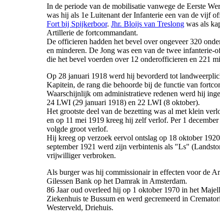
In de periode van de mobilisatie vanwege de Eerste We
was hij als 1e Luitenant der Infanterie een van de vijf of
Fort bij Spijkerboor
.
Jhr. Bloijs van Treslong
was als kap
Artillerie de fortcommandant.
De officieren hadden het bevel over ongeveer 320 onder
en minderen. De Jong was een van de twee infanterie-of
die het bevel voerden over 12 onderofficieren en 221 m
Op 28 januari 1918 werd hij bevorderd tot landweerplic
Kapitein, de rang die behoorde bij de functie van fort
Waarschijnlijk om administratieve redenen werd hij inge
24 LWI (29 januari 1918) en 22 LWI (8 oktober).
Het grootste deel van de bezetting was al met klein verl
en op 11 mei 1919 kreeg hij zelf verlof. Per 1 decembe
volgde groot verlof.
Hij kreeg op verzoek eervol ontslag op 18 oktober 192
september 1921 werd zijn verbintenis als "Ls" (Landst
vrijwilliger verbroken.
Als burger was hij commissionair in effecten voor de A
Gilessen Bank op het Damrak in Amsterdam.
86 Jaar oud overleed hij op 1 oktober 1970 in het Majel
Ziekenhuis te Bussum en werd gecremeerd in Cremato
Westerveld, Driehuis.