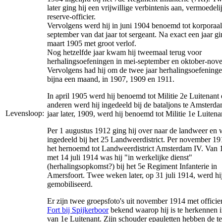
later ging hij een vrijwillige verbintenis aan, vermoedeli
reserve-officier.
Vervolgens werd hij in juni 1904 benoemd tot korporaal
september van dat jaar tot sergeant. Na exact een jaar gi
maart 1905 met groot verlof.
Nog hetzelfde jaar kwam hij tweemaal terug voor
herhalingsoefeningen in mei-september en oktober-nov
Vervolgens had hij om de twee jaar herhalingsoefening
bijna een maand, in 1907, 1909 en 1911.
In april 1905 werd hij benoemd tot Militie 2e Luitenant
anderen werd hij ingedeeld bij de bataljons te Amsterda
Levensloop:
jaar later, 1909, werd hij benoemd tot Militie 1e Luitena
Per 1 augustus 1912 ging hij over naar de landweer en 
ingedeeld bij het 25 Landweerdistrict. Per november 1
het hernoemd tot Landweerdistrict Amsterdam IV. Van 1
met 14 juli 1914 was hij "in werkelijke dienst"
(herhalingsopkomst?) bij het 5e Regiment Infanterie in
Amersfoort. Twee weken later, op 31 juli 1914, werd hi
gemobiliseerd.
Er zijn twee groepsfoto's uit november 1914 met officie
Fort bij Spijkerboor
bekend waarop hij is te herkennen i
van 1e Luitenant. Zijn schouder epauletten hebben de 