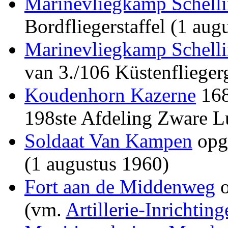
Marinevliegkamp Schell
Bordfliegerstaffel (1 au
Marinevliegkamp Schell
van 3./106 Küstenflieger
Koudenhorn Kazerne
168
198ste Afdeling Zware L
Soldaat Van Kampen
opg
(1 augustus 1960)
Fort aan de Middenweg
o
(vm.
Artillerie-Inrichting