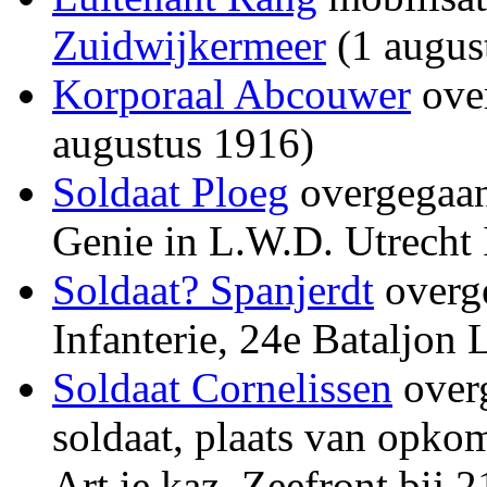
Zuidwijkermeer
(1 augus
Korporaal Abcouwer
ove
augustus 1916)
Soldaat Ploeg
overgegaan
Genie in L.W.D. Utrecht 
Soldaat? Spanjerdt
overg
Infanterie, 24e Bataljon
Soldaat Cornelissen
overg
soldaat, plaats van opkom
Art.ie.kaz. Zeefront bij 