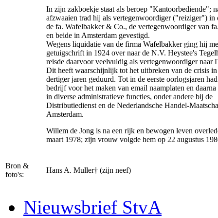
In zijn zakboekje staat als beroep "Kantoorbediende"; n
afzwaaien trad hij als vertegenwoordiger ("reiziger") in 
de fa. Wafelbakker & Co., de vertegenwoordiger van fa
en beide in Amsterdam gevestigd.
Wegens liquidatie van de firma Wafelbakker ging hij met
getuigschrift in 1924 over naar de N.V. Heystee's Tegel
reisde daarvoor veelvuldig als vertegenwoordiger naar 
Dit heeft waarschijnlijk tot het uitbreken van de crisis in
dertiger jaren geduurd. Tot in de eerste oorlogsjaren had
bedrijf voor het maken van email naamplaten en daarna 
in diverse administratieve functies, onder andere bij de
Distributiedienst en de Nederlandsche Handel-Maatscha
Amsterdam.
Willem de Jong is na een rijk en bewogen leven overle
maart 1978; zijn vrouw volgde hem op 22 augustus 198
Bron &
Hans A. Muller† (zijn neef)
foto's:
Nieuwsbrief StvA