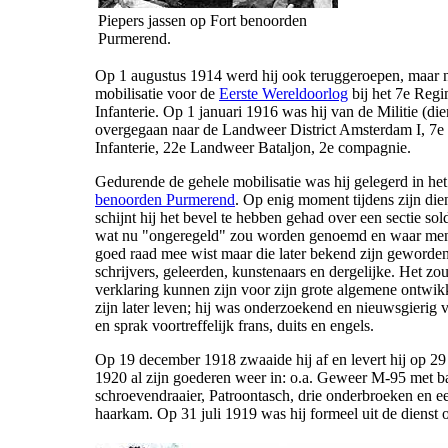
Piepers jassen op Fort benoorden
Purmerend.
Op 1 augustus 1914 werd hij ook teruggeroepen, maar 
mobilisatie voor de
Eerste Wereldoorlog
bij het 7e Reg
Infanterie. Op 1 januari 1916 was hij van de Militie (die
overgegaan naar de Landweer District Amsterdam I, 7e
Infanterie, 22e Landweer Bataljon, 2e compagnie.
Gedurende de gehele mobilisatie was hij gelegerd in he
benoorden Purmerend
. Op enig moment tijdens zijn dien
schijnt hij het bevel te hebben gehad over een sectie so
wat nu "ongeregeld" zou worden genoemd en waar men 
goed raad mee wist maar die later bekend zijn geworden
schrijvers, geleerden, kunstenaars en dergelijke. Het zo
verklaring kunnen zijn voor zijn grote algemene ontwik
zijn later leven; hij was onderzoekend en nieuwsgierig 
en sprak voortreffelijk frans, duits en engels.
Op 19 december 1918 zwaaide hij af en levert hij op 29
1920 al zijn goederen weer in: o.a. Geweer M-95 met b
schroevendraaier, Patroontasch, drie onderbroeken en e
haarkam. Op 31 juli 1919 was hij formeel uit de dienst 