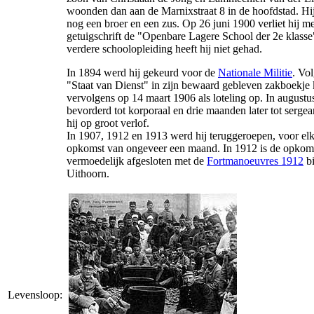
woonden dan aan de Marnixstraat 8 in de hoofdstad. Hi
nog een broer en een zus. Op 26 juni 1900 verliet hij m
getuigschrift de "Openbare Lagere School der 2e klasse
verdere schoolopleiding heeft hij niet gehad.
In 1894 werd hij gekeurd voor de
Nationale Militie
. Vo
"Staat van Dienst" in zijn bewaard gebleven zakboekje
vervolgens op 14 maart 1906 als loteling op. In augustu
bevorderd tot korporaal en drie maanden later tot sergea
hij op groot verlof.
In 1907, 1912 en 1913 werd hij teruggeroepen, voor elk
opkomst van ongeveer een maand. In 1912 is de opkom
vermoedelijk afgesloten met de
Fortmanoeuvres 1912
bi
Uithoorn.
Levensloop: