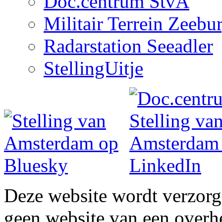
Doc.centrum StvA
Militair Terrein Zeebu
Radarstation Seeadler
StellingUitje
Deze website wordt verzor
geen website van een overh