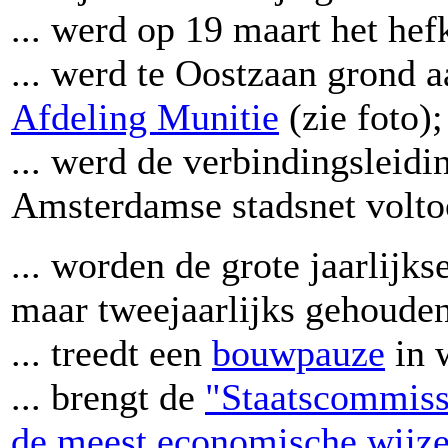
... werd op 19 maart het he
... werd te Oostzaan grond 
Afdeling Munitie
(zie foto);
... werd de verbindingsleidi
Amsterdamse stadsnet volto
... worden de grote jaarlijks
maar tweejaarlijks gehouden
... treedt een
bouwpauze
in w
... brengt de
"Staatscommissi
de meest economische wijze,