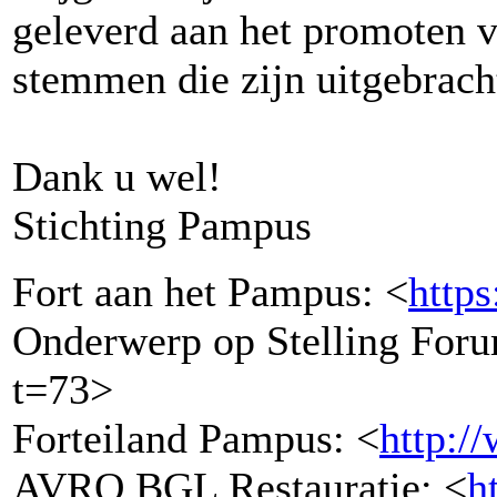
geleverd aan het promoten va
stemmen die zijn uitgebrac
Dank u wel!
Stichting Pampus
Fort aan het Pampus: <
http
Onderwerp op Stelling Foru
t=73>
Forteiland Pampus: <
http:/
AVRO BGL Restauratie: <
h