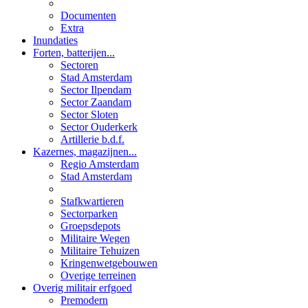
Documenten
Extra
Inundaties
Forten, batterijen...
Sectoren
Stad Amsterdam
Sector Ilpendam
Sector Zaandam
Sector Sloten
Sector Ouderkerk
Artillerie b.d.f.
Kazernes, magazijnen...
Regio Amsterdam
Stad Amsterdam
Stafkwartieren
Sectorparken
Groepsdepots
Militaire Wegen
Militaire Tehuizen
Kringenwetgebouwen
Overige terreinen
Overig militair erfgoed
Premodern