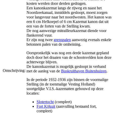
kosten werden door derden gedragen.
Een kanonkazemat langs de rijweg en naast het
Noordzeekanaal, inmiddels gesloopt, moest zorgen
voor langsvuur naar het noordwesten. Het kanon was
een 6 cm Hefkoepel of 6 cm Kazemat kanon dat uit
een van de forten van de Stelling kwam.
De nog aanwezige mitrailleurkazemat diende voor
flankerend vuur.
Er zijn nog twee
grenspalen
aanwezig evenals enkele
betonnen palen van de omheining.
Oorspronkelijk was nog een derde kazemat gepland
doch door het draaien van de schootsvelden kon deze
achterwege blijven.
De kanonkazemat is mogelijk gesloopt in verband
Omschrijving:
met de aanleg van de
Buskruithaven Buitenhuizen
.
In de periode 1932-1936 zijn binnen de voormalige
Stelling (in de toenmalige Vesting Holland)
soortgelijke V.I.S.-kazematten gebouwd op deze
locaties:
Slotertocht
(compleet)
Fort Kijkuit
(aanvulling bestaand fort,
compleet)