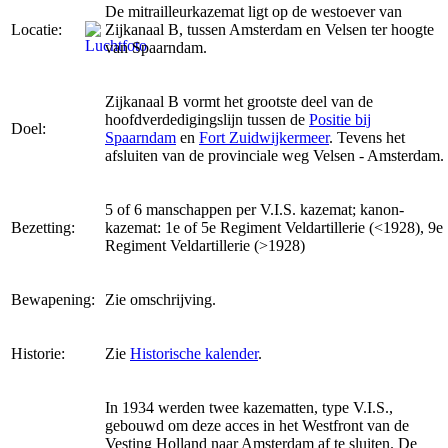
De mitrailleurkazemat ligt op de westoever van
Locatie:
Zijkanaal B, tussen Amsterdam en Velsen ter hoogte
van Spaarndam.
Zijkanaal B vormt het grootste deel van de
hoofdverdedigingslijn tussen de
Positie bij
Doel:
Spaarndam
en
Fort Zuidwijkermeer
. Tevens het
afsluiten van de provinciale weg Velsen - Amsterdam.
5 of 6 manschappen per V.I.S. kazemat; kanon-
Bezetting:
kazemat: 1e of 5e Regiment Veldartillerie (<1928), 9e
Regiment Veldartillerie (>1928)
Bewapening:
Zie omschrijving.
Historie:
Zie
Historische kalender
.
In 1934 werden twee kazematten, type V.I.S.,
gebouwd om deze acces in het Westfront van de
Vesting Holland naar Amsterdam af te sluiten. De