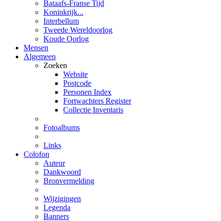
Bataafs-Franse Tijd
Koninkrijk...
Interbellum
Tweede Wereldoorlog
Koude Oorlog
Mensen
Algemeen
Zoeken
Website
Postcode
Personen Index
Fortwachters Register
Collectie Inventaris
Fotoalbums
Links
Colofon
Auteur
Dankwoord
Bronvermelding
Wijzigingen
Legenda
Banners