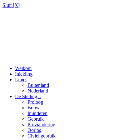
Sluit [X]
Welkom
Inleiding
Linies
Buitenland
Nederland
De Stelling...
Proloog
Bouw
Inunderen
Gebruik
Proviandering
Oorlog
Civiel gebruik