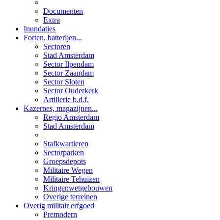
Documenten
Extra
Inundaties
Forten, batterijen...
Sectoren
Stad Amsterdam
Sector Ilpendam
Sector Zaandam
Sector Sloten
Sector Ouderkerk
Artillerie b.d.f.
Kazernes, magazijnen...
Regio Amsterdam
Stad Amsterdam
Stafkwartieren
Sectorparken
Groepsdepots
Militaire Wegen
Militaire Tehuizen
Kringenwetgebouwen
Overige terreinen
Overig militair erfgoed
Premodern