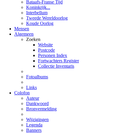
Bataafs-Franse Tijd
Koninkrijk...
Interbellum
Tweede Wereldoorlog
Koude Oorlog
Mensen
Algemeen
Zoeken
Website
Postcode
Personen Index
Fortwachters Register
Collectie Inventaris
Fotoalbums
Links
Colofon
Auteur
Dankwoord
Bronvermelding
Wijzigingen
Legenda
Banners