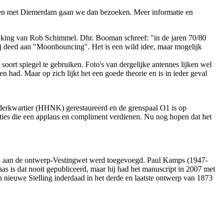
ot en met Diemerdam gaan we dan bezoeken. Meer informatie en
henking van Rob Schimmel. Dhr. Booman schreef: "in de jaren 70/80
Hij deed aan "Moonbouncing". Het is een wild idee, maar mogelijk
ort spiegel te gebruiken. Foto's van dergelijke antennes lijken wel
n had. Maar op zich lijkt het een goede theorie en is in ieder geval
rderkwartier (HHNK) gerestaureerd en de grenspaal O1 is op
acties die een applaus en compliment verdienen. Nu nog hopen dat het
873 aan de ontwerp-Vestingwet werd toegevoegd. Paul Kamps (1947-
aas is dat nooit gepubliceerd, maar hij had het manuscript in 2007 met
n nieuwe Stelling inderdaad in het derde en laatste ontwerp van 1873