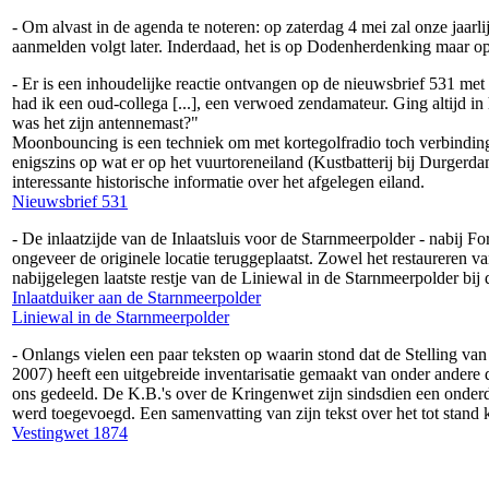
- Om alvast in de agenda te noteren: op zaterdag 4 mei zal onze ja
aanmelden volgt later. Inderdaad, het is op Dodenherdenking maar op e
- Er is een inhoudelijke reactie ontvangen op de nieuwsbrief 531 me
had ik een oud-collega [...], een verwoed zendamateur. Ging altijd i
was het zijn antennemast?"
Moonbouncing is een techniek om met kortegolfradio toch verbindingen
enigszins op wat er op het vuurtoreneiland (Kustbatterij bij Durgerdam
interessante historische informatie over het afgelegen eiland.
Nieuwsbrief 531
- De inlaatzijde van de Inlaatsluis voor de Starnmeerpolder - nabi
ongeveer de originele locatie teruggeplaatst. Zowel het restaureren 
nabijgelegen laatste restje van de Liniewal in de Starnmeerpolder bij 
Inlaatduiker aan de Starnmeerpolder
Liniewal in de Starnmeerpolder
- Onlangs vielen een paar teksten op waarin stond dat de Stelling
2007) heeft een uitgebreide inventarisatie gemaakt van onder andere d
ons gedeeld. De K.B.'s over de Kringenwet zijn sindsdien een onderde
werd toegevoegd. Een samenvatting van zijn tekst over het tot stand
Vestingwet 1874