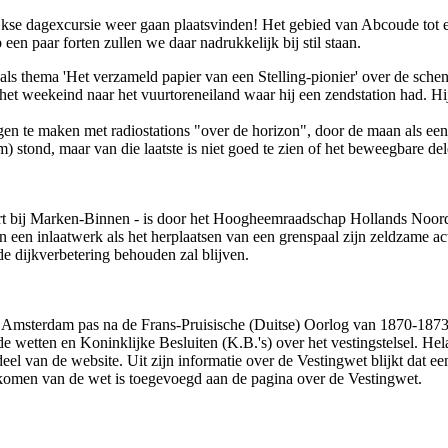
arlijkse dagexcursie weer gaan plaatsvinden! Het gebied van Abcoude t
en paar forten zullen we daar nadrukkelijk bij stil staan.
t als thema 'Het verzameld papier van een Stelling-pionier' over de sc
n het weekeind naar het vuurtoreneiland waar hij een zendstation had. 
 te maken met radiostations "over de horizon", door de maan als een so
) stond, maar van die laatste is niet goed te zien of het beweegbare dele
j Fort bij Marken-Binnen - is door het Hoogheemraadschap Hollands Noo
van een inlaatwerk als het herplaatsen van een grenspaal zijn zeldzame 
de dijkverbetering behouden zal blijven.
 van Amsterdam pas na de Frans-Pruisische (Duitse) Oorlog van 1870-1
e wetten en Koninklijke Besluiten (K.B.'s) over het vestingstelsel. Hel
el van de website. Uit zijn informatie over de Vestingwet blijkt dat ee
 komen van de wet is toegevoegd aan de pagina over de Vestingwet.