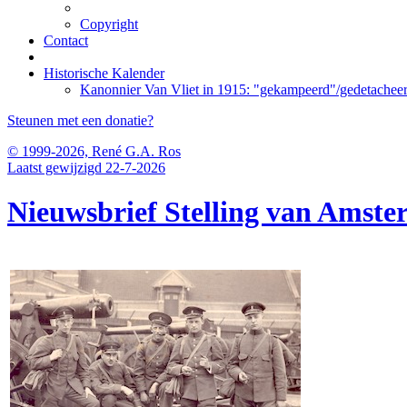
Copyright
Contact
Historische Kalender
Kanonnier Van Vliet in 1915: "gekampeerd"/gedetacheer
Steunen met een donatie?
© 1999-2026, René G.A. Ros
Laatst gewijzigd 22-7-2026
Nieuwsbrief Stelling van Amst