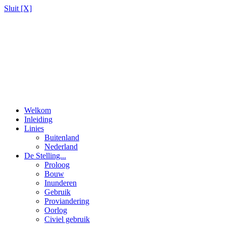
Sluit [X]
Welkom
Inleiding
Linies
Buitenland
Nederland
De Stelling...
Proloog
Bouw
Inunderen
Gebruik
Proviandering
Oorlog
Civiel gebruik