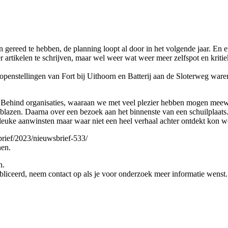
gereed te hebben, de planning loopt al door in het volgende jaar. En er
r artikelen te schrijven, maar wel weer wat weer meer zelfspot en krit
 openstellingen van Fort bij Uithoorn en Batterij aan de Sloterweg wa
y Behind organisaties, waaraan we met veel plezier hebben mogen meew
e blazen. Daarna over een bezoek aan het binnenste van een schuilplaat
r leuke aanwinsten maar waar niet een heel verhaal achter ontdekt kon 
brief/2023/nieuwsbrief-533/
nen.
n.
liceerd, neem contact op als je voor onderzoek meer informatie wenst.