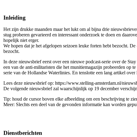
Inleiding
Het zijn drukke maanden maar het lukt om al bijna drie nieuwsbrieven 
stug proberen gevarieerd en interessant onderzoek te doen en daarove
hopelijk niet erger.
We hopen dat je het afgelopen seizoen leuke forten hebt bezocht. De
bezocht.
In deze nieuwsbrief eerst over een nieuwe podcast-serie over de Sta
een van de anti-militaristen die het munitiemagazijn probeerden op t
serie van de Hollandse Waterlinies. En tenslotte een lang artikel ove
Lees deze nieuwsbrief op: https://www.stelling-amsterdam.nl/nieuws
De volgende nieuwsbrief zal waarschijnlijk op 19 december verschij
Tip: houd de cursor boven elke afbeelding om een beschrijving te zie
Meer: Slechts een deel van de gevonden informatie kan worden gepub
Dienstberichten