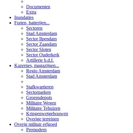
Documenten
Extra
Inundaties
Forten, batterijen...
Sectoren
Stad Amsterdam
Sector Ilpendam
Sector Zaandam
Sector Sloten
Sector Ouderkerk
Artillerie b.d.f.
Kazernes, magazijnen...
Regio Amsterdam
Stad Amsterdam
Stafkwartieren
Sectorparken
Groepsdepots
Militaire Wegen
Militaire Tehuizen
Kringenwetgebouwen
Overige terreinen
Overig militair erfgoed
Premodern