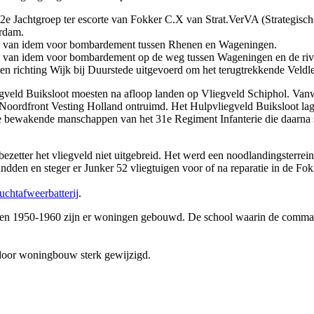
e Jachtgroep ter escorte van Fokker C.X van Strat.VerVA (Strategisc
rdam.
te van idem voor bombardement tussen Rhenen en Wageningen.
te van idem voor bombardement op de weg tussen Wageningen en de riv
n richting Wijk bij Duurstede uitgevoerd om het terugtrekkende Veldle
egveld Buiksloot moesten na afloop landen op Vliegveld Schiphol. Vanw
 Noordfront Vesting Holland ontruimd. Het Hulpvliegveld Buiksloot la
de bewakende manschappen van het 31e Regiment Infanterie die daarna
bezetter het vliegveld niet uitgebreid. Het werd een noodlandingsterrei
andden en steger er Junker 52 vliegtuigen voor of na reparatie in de 
luchtafweerbatterij
.
jaren 1950-1960 zijn er woningen gebouwd. De school waarin de comman
s door woningbouw sterk gewijzigd.