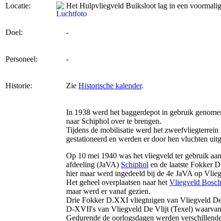
Locatie:
Het Hulpvliegveld Buiksloot lag in een voormali
Doel:
-
Personeel:
-
Historie:
Zie
Historische kalender
.
In 1938 werd het baggerdepot in gebruik genome
naar Schiphol over te brengen.
Tijdens de mobilisatie werd het zweefvliegterre
gestationeerd en werden er door hen vluchten uit
Op 10 mei 1940 was het vliegveld ter gebruik aa
afdeeling (JaVA)
Schiphol
en de laatste Fokker 
hier maar werd ingedeeld bij de 4e JaVA op Vlie
Het geheel overplaatsen naar het
Vliegveld Bosch
maar werd er vanaf gezien.
Drie Fokker D.XXI vliegtuigen van Vliegveld De
D-XVII's van Vliegveld De Vlijt (Texel) waarva
Gedurende de oorlogsdagen werden verschillende