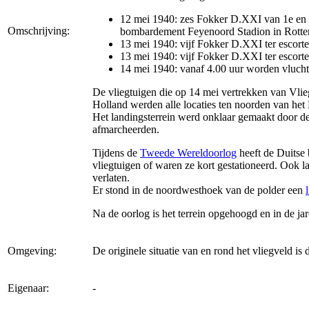
12 mei 1940: zes Fokker D.XXI van 1e en 2
Omschrijving:
bombardement Feyenoord Stadion in Rotte
13 mei 1940: vijf Fokker D.XXI ter escor
13 mei 1940: vijf Fokker D.XXI ter escor
14 mei 1940: vanaf 4.00 uur worden vluchte
De vliegtuigen die op 14 mei vertrekken van Vli
Holland werden alle locaties ten noorden van het
Het landingsterrein werd onklaar gemaakt door 
afmarcheerden.
Tijdens de
Tweede Wereldoorlog
heeft de Duitse 
vliegtuigen of waren ze kort gestationeerd. Ook l
verlaten.
Er stond in de noordwesthoek van de polder een
Na de oorlog is het terrein opgehoogd en in de 
Omgeving:
De originele situatie van en rond het vliegveld i
Eigenaar:
-