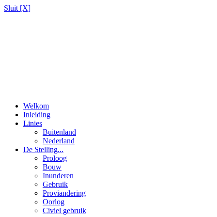
Sluit [X]
Welkom
Inleiding
Linies
Buitenland
Nederland
De Stelling...
Proloog
Bouw
Inunderen
Gebruik
Proviandering
Oorlog
Civiel gebruik