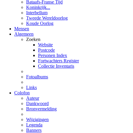
Bataafs-Franse Tijd
Koninkrijk...
Interbellum
Tweede Wereldoorlog
Koude Oorlog
Mensen
Algemeen
Zoeken
Website
Postcode
Personen Index
Fortwachters Register
Collectie Inventaris
Fotoalbums
Links
Colofon
Auteur
Dankwoord
Bronvermelding
Wijzigingen
Legenda
Banners