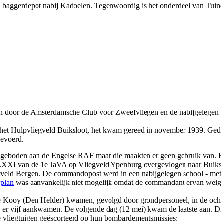
g baggerdepot nabij Kadoelen. Tegenwoordig is het onderdeel van Tui
n door de Amsterdamsche Club voor Zweefvliegen en de nabijgelegen F
in het Hulpvliegveld Buiksloot, het kwam gereed in november 1939. Ge
gevoerd.
ngeboden aan de Engelse RAF maar die maakten er geen gebruik van. E
D.XXI van de 1e JaVA op Vliegveld Ypenburg overgevlogen naar Buik
gveld Bergen. De commandopost werd in een nabijgelegen school - met 
plan
was aanvankelijk niet mogelijk omdat de commandant ervan weige
 Kooy (Den Helder) kwamen, gevolgd door grondpersoneel, in de ocht
n er vijf aankwamen. De volgende dag (12 mei) kwam de laatste aan. 
 vliegtuigen geëscorteerd op hun bombardementsmissies: