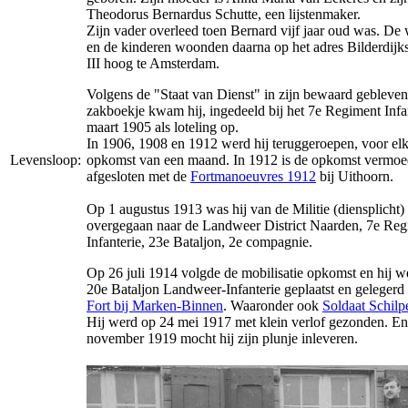
Theodorus Bernardus Schutte, een lijstenmaker.
Zijn vader overleed toen Bernard vijf jaar oud was. D
en de kinderen woonden daarna op het adres Bilderdijks
III hoog te Amsterdam.
Volgens de "Staat van Dienst" in zijn bewaard gebleven
zakboekje kwam hij, ingedeeld bij het 7e Regiment Infan
maart 1905 als loteling op.
In 1906, 1908 en 1912 werd hij teruggeroepen, voor elk
Levensloop:
opkomst van een maand. In 1912 is de opkomst vermoe
afgesloten met de
Fortmanoeuvres 1912
bij Uithoorn.
Op 1 augustus 1913 was hij van de Militie (diensplicht)
overgegaan naar de Landweer District Naarden, 7e Re
Infanterie, 23e Bataljon, 2e compagnie.
Op 26 juli 1914 volgde de mobilisatie opkomst en hij we
20e Bataljon Landweer-Infanterie geplaatst en gelegerd
Fort bij Marken-Binnen
. Waaronder ook
Soldaat Schilp
Hij werd op 24 mei 1917 met klein verlof gezonden. E
november 1919 mocht hij zijn plunje inleveren.