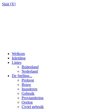
Sluit [X]
Welkom
Inleiding
Linies
Buitenland
Nederland
De Stelling...
Proloog
Bouw
Inunderen
Gebruik
Proviandering
Oorlog
Civiel gebruik