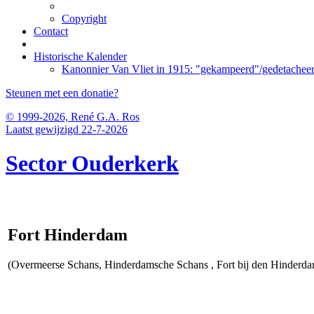
Copyright
Contact
Historische Kalender
Kanonnier Van Vliet in 1915: "gekampeerd"/gedetacheer
Steunen met een donatie?
© 1999-2026, René G.A. Ros
Laatst gewijzigd 22-7-2026
Sector Ouderkerk
Fort Hinderdam
(Overmeerse Schans, Hinderdamsche Schans , Fort bij den Hinderd