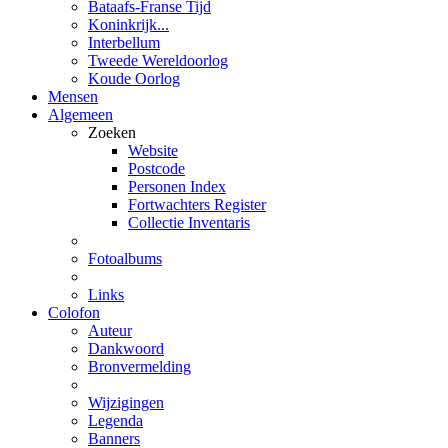
Bataafs-Franse Tijd
Koninkrijk...
Interbellum
Tweede Wereldoorlog
Koude Oorlog
Mensen
Algemeen
Zoeken
Website
Postcode
Personen Index
Fortwachters Register
Collectie Inventaris
Fotoalbums
Links
Colofon
Auteur
Dankwoord
Bronvermelding
Wijzigingen
Legenda
Banners