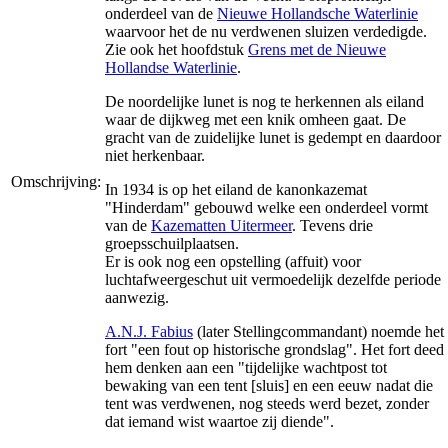
onderdeel van de
Nieuwe Hollandsche Waterlinie
waarvoor het de nu verdwenen sluizen verdedigde.
Zie ook het hoofdstuk
Grens met de Nieuwe
Hollandse Waterlinie
.
De noordelijke lunet is nog te herkennen als eiland
waar de dijkweg met een knik omheen gaat. De
gracht van de zuidelijke lunet is gedempt en daardoor
niet herkenbaar.
Omschrijving:
In 1934 is op het eiland de kanonkazemat
"Hinderdam" gebouwd welke een onderdeel vormt
van de
Kazematten Uitermeer
. Tevens drie
groepsschuilplaatsen.
Er is ook nog een opstelling (affuit) voor
luchtafweergeschut uit vermoedelijk dezelfde periode
aanwezig.
A.N.J. Fabius
(later Stellingcommandant) noemde het
fort "een fout op historische grondslag". Het fort deed
hem denken aan een "tijdelijke wachtpost tot
bewaking van een tent [sluis] en een eeuw nadat die
tent was verdwenen, nog steeds werd bezet, zonder
dat iemand wist waartoe zij diende".