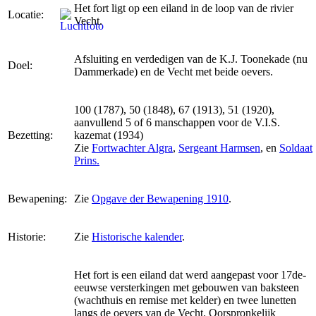
Het fort ligt op een eiland in de loop van de rivier
Locatie:
Vecht.
Afsluiting en verdedigen van de K.J. Toonekade (nu
Doel:
Dammerkade) en de Vecht met beide oevers.
100 (1787), 50 (1848), 67 (1913), 51 (1920),
aanvullend 5 of 6 manschappen voor de V.I.S.
Bezetting:
kazemat (1934)
Zie
Fortwachter Algra
,
Sergeant Harmsen
, en
Soldaat
Prins.
Bewapening:
Zie
Opgave der Bewapening 1910
.
Historie:
Zie
Historische kalender
.
Het fort is een eiland dat werd aangepast voor 17de-
eeuwse versterkingen met gebouwen van baksteen
(wachthuis en remise met kelder) en twee lunetten
langs de oevers van de Vecht. Oorspronkelijk