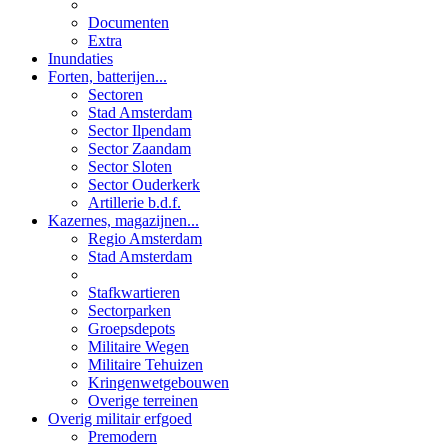
Documenten
Extra
Inundaties
Forten, batterijen...
Sectoren
Stad Amsterdam
Sector Ilpendam
Sector Zaandam
Sector Sloten
Sector Ouderkerk
Artillerie b.d.f.
Kazernes, magazijnen...
Regio Amsterdam
Stad Amsterdam
Stafkwartieren
Sectorparken
Groepsdepots
Militaire Wegen
Militaire Tehuizen
Kringenwetgebouwen
Overige terreinen
Overig militair erfgoed
Premodern