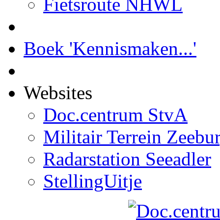
Fietsroute NHWL
Boek 'Kennismaken...'
Websites
Doc.centrum StvA
Militair Terrein Zeebu
Radarstation Seeadler
StellingUitje