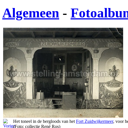
Algemeen
-
Fotoalbu
Het toneel in de bergloods van het
Fort Zuidwijkermeer
, voor h
(Foto: collectie René Ros)