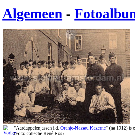
Algemeen
-
Fotoalbu
"Aardappelenjassen i.d.
Oranje-Nassau Kazerne
" (na 1912) is 
(Foto: collectie René Ros)