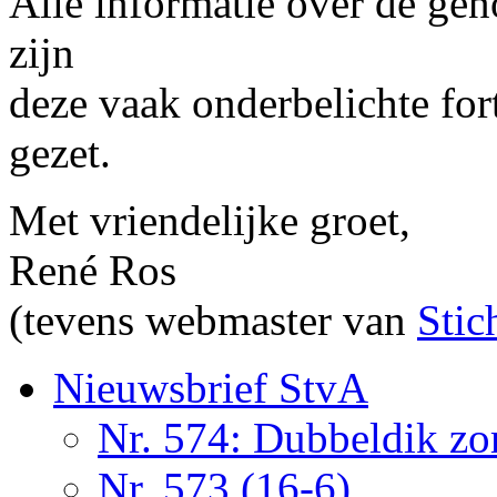
Alle informatie over de ge
zijn
deze vaak onderbelichte for
gezet.
Met vriendelijke groet,
René Ros
(tevens webmaster van
Stic
Nieuwsbrief StvA
Nr. 574: Dubbeldik z
Nr. 573 (16-6)