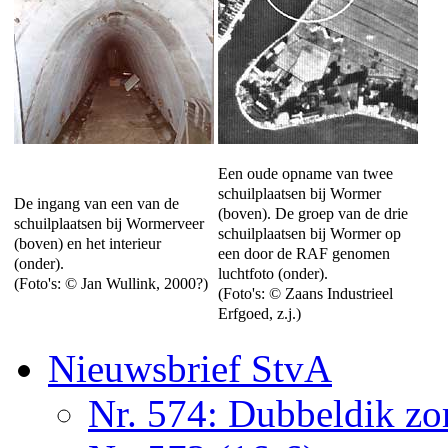
Een oude opname van twee
schuilplaatsen bij Wormer
De ingang van een van de
(boven). De groep van de drie
schuilplaatsen bij Wormerveer
schuilplaatsen bij Wormer op
(boven) en het interieur
een door de RAF genomen
(onder).
luchtfoto (onder).
(Foto's: © Jan Wullink, 2000?)
(Foto's: © Zaans Industrieel
Erfgoed, z.j.)
Nieuwsbrief StvA
Nr. 574: Dubbeldik z