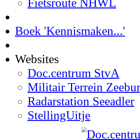
Fietsroute NHWL
Boek 'Kennismaken...'
Websites
Doc.centrum StvA
Militair Terrein Zeebu
Radarstation Seeadler
StellingUitje