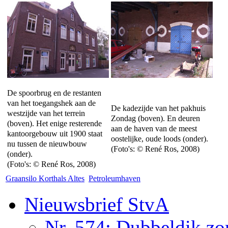
De spoorbrug en de restanten
van het toegangshek aan de
De kadezijde van het pakhuis
westzijde van het terrein
Zondag (boven). En deuren
(boven). Het enige resterende
aan de haven van de meest
kantoorgebouw uit 1900 staat
oostelijke, oude loods (onder).
nu tussen de nieuwbouw
(Foto's: © René Ros, 2008)
(onder).
(Foto's: © René Ros, 2008)
Graansilo Korthals Altes
Petroleumhaven
Nieuwsbrief StvA
Nr. 574: Dubbeldik z