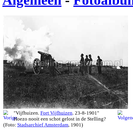
Algemeen
-
Fotoalbu
"Vijfhuizen.
Fort Vijfhuizen
. 23-8-1901"
Hoezo nooit een schot gelost in de Stelling?
(Foto:
Stadsarchief Amsterdam
, 1901)