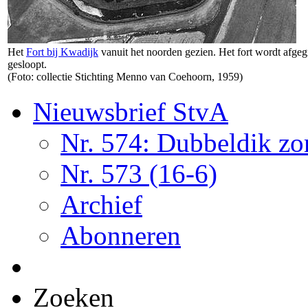
Het
Fort bij Kwadijk
vanuit het noorden gezien. Het fort wordt afge
gesloopt.
(Foto: collectie Stichting Menno van Coehoorn, 1959)
Nieuwsbrief StvA
Nr. 574: Dubbeldik z
Nr. 573 (16-6)
Archief
Abonneren
Zoeken