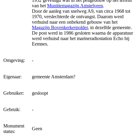
1952 gevestigd was in het peilgebouw op het terrein
van het
Munitiemagazijn Amstelveen
.
Door de aanleg van snelweg A9, van circa 1968 tot
1970, verslechterde de ontvangst. Daarom werd
verhuisd naar een onbekend gebouw van het
Magazijn Bovenkerkerpolder
, in dezelfde gemeente.
De post werd in 1986 gesloten waarna de apparatuur
werd verhuisd naar het marineradiostation Echo bij
Eemnes.
Omgeving:
-
Eigenaar:
gemeente Amsterdam?
Gebruiker:
gesloopt
Gebruik:
-
Monument
Geen
status: