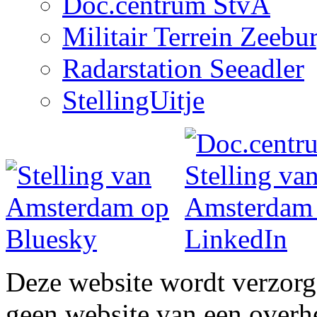
Doc.centrum StvA
Militair Terrein Zeebu
Radarstation Seeadler
StellingUitje
Deze website wordt verzor
geen website van een overh