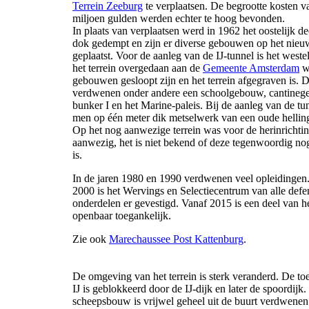
Terrein Zeeburg
te verplaatsen. De begrootte kosten v
miljoen gulden werden echter te hoog bevonden.
In plaats van verplaatsen werd in 1962 het oostelijk de
dok gedempt en zijn er diverse gebouwen op het nieuw
geplaatst. Voor de aanleg van de IJ-tunnel is het weste
het terrein overgedaan aan de
Gemeente Amsterdam
w
gebouwen gesloopt zijn en het terrein afgegraven is. D
verdwenen onder andere een schoolgebouw, cantineg
bunker I en het Marine-paleis. Bij de aanleg van de tun
men op één meter dik metselwerk van een oude helling
Op het nog aanwezige terrein was voor de herinrichti
aanwezig, het is niet bekend of deze tegenwoordig n
is.
In de jaren 1980 en 1990 verdwenen veel opleidingen
2000 is het Wervings en Selectiecentrum van alle defe
onderdelen er gevestigd. Vanaf 2015 is een deel van he
openbaar toegankelijk.
Zie ook
Marechaussee Post Kattenburg
.
De omgeving van het terrein is sterk veranderd. De toe
IJ is geblokkeerd door de IJ-dijk en later de spoordijk
scheepsbouw is vrijwel geheel uit de buurt verdwenen