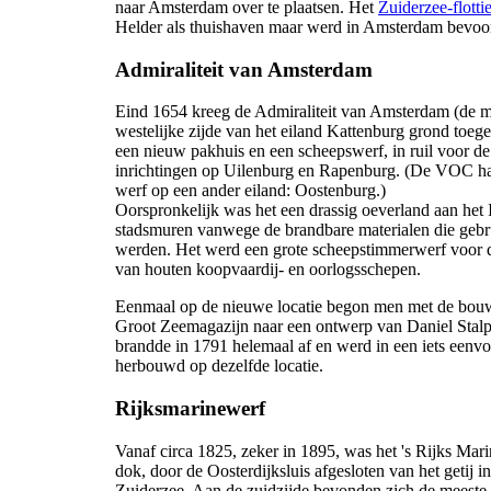
naar Amsterdam over te plaatsen. Het
Zuiderzee-flottie
Helder als thuishaven maar werd in Amsterdam bevoo
Admiraliteit van Amsterdam
Eind 1654 kreeg de Admiraliteit van Amsterdam (de m
westelijke zijde van het eiland Kattenburg grond toe
een nieuw pakhuis en een scheepswerf, in ruil voor de
inrichtingen op Uilenburg en Rapenburg. (De VOC ha
werf op een ander eiland: Oostenburg.)
Oorspronkelijk was het een drassig oeverland aan het I
stadsmuren vanwege de brandbare materialen die gebr
werden. Het werd een grote scheepstimmerwerf voor
van houten koopvaardij- en oorlogsschepen.
Eenmaal op de nieuwe locatie begon men met de bou
Groot Zeemagazijn naar een ontwerp van Daniel Stalp
brandde in 1791 helemaal af en werd in een iets eenv
herbouwd op dezelfde locatie.
Rijksmarinewerf
Vanaf circa 1825, zeker in 1895, was het 's Rijks Mar
dok, door de Oosterdijksluis afgesloten van het getij in
Zuiderzee. Aan de zuidzijde bevonden zich de meeste 