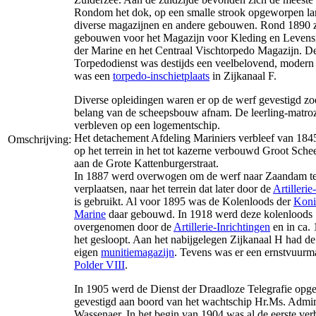
Rondom het dok, op een smalle strook opgeworpen la
diverse magazijnen en andere gebouwen. Rond 1890 zi
gebouwen voor het Magazijn voor Kleding en Leven
der Marine en het Centraal Vischtorpedo Magazijn. D
Torpedodienst was destijds een veelbelovend, modern
was een
torpedo-inschietplaats
in Zijkanaal F.
Diverse opleidingen waren er op de werf gevestigd zo
belang van de scheepsbouw afnam. De leerling-matro
verbleven op een logementschip.
Het detachement Afdeling Mariniers verbleef van 184
Omschrijving:
op het terrein in het tot kazerne verbouwd Groot Sch
aan de Grote Kattenburgerstraat.
In 1887 werd overwogen om de werf naar Zaandam t
verplaatsen, naar het terrein dat later door de
Artillerie
is gebruikt. Al voor 1895 was de Kolenloods der
Koni
Marine
daar gebouwd. In 1918 werd deze kolenloods
overgenomen door de
Artillerie-Inrichtingen
en in ca.
het gesloopt. Aan het nabijgelegen Zijkanaal H had d
eigen
munitiemagazijn
. Tevens was er een ernstvuurma
Polder VIII
.
In 1905 werd de Dienst der Draadloze Telegrafie opge
gevestigd aan boord van het wachtschip Hr.Ms. Admir
Wassenaer. In het begin van 1904 was al de eerste ver