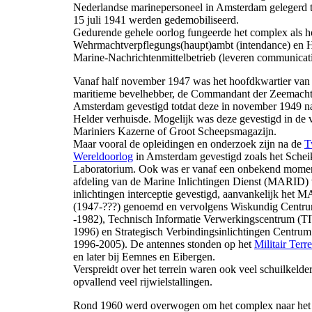
Nederlandse marinepersoneel in Amsterdam gelegerd t
15 juli 1941 werden gedemobiliseerd.
Gedurende gehele oorlog fungeerde het complex als ho
Wehrmachtverpflegungs(haupt)ambt (intendance) en 
Marine-Nachrichtenmittelbetrieb (leveren communicati
Vanaf half november 1947 was het hoofdkwartier van
maritieme bevelhebber, de Commandant der Zeemacht
Amsterdam gevestigd totdat deze in november 1949 n
Helder verhuisde. Mogelijk was deze gevestigd in de
Mariniers Kazerne of Groot Scheepsmagazijn.
Maar vooral de opleidingen en onderzoek zijn na de
T
Wereldoorlog
in Amsterdam gevestigd zoals het Sche
Laboratorium. Ook was er vanaf een onbekend momen
afdeling van de Marine Inlichtingen Dienst (MARID)
inlichtingen interceptie gevestigd, aanvankelijk het
(1947-???) genoemd en vervolgens Wiskundig Centru
-1982), Technisch Informatie Verwerkingscentrum (T
1996) en Strategisch Verbindingsinlichtingen Centru
1996-2005). De antennes stonden op het
Militair Terr
en later bij Eemnes en Eibergen.
Verspreidt over het terrein waren ook veel schuilkelde
opvallend veel rijwielstallingen.
Rond 1960 werd overwogen om het complex naar he