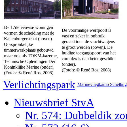
De 17de-eeuwse woningen
De voormalige werfpoort is
vormen de scheiding met de
vast en zeker in onbruik
Kattenburgerstraat (boven).
geraakt toen de vrachtwagens
Oorspronkelijke
te groot werden (boven). De
timmerwerkplaats gebouwd
huidige toegangspoort van het
maar ook als TOKM-kazerne,
complex is dan beter geschikt
Technische Opleidingen Der
(onder).
Koninklijke Marine (onder).
(Foto's: © René Ros, 2008)
(Foto's: © René Ros, 2008)
Verlichtingspark
Marinevliegkamp Schellin
Nieuwsbrief StvA
Nr. 574: Dubbeldik z