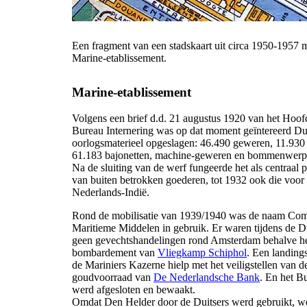
Een fragment van een stadskaart uit circa 1950-1957 m
Marine-etablissement.
Marine-etablissement
Volgens een brief d.d. 21 augustus 1920 van het Hoof
Bureau Internering was op dat moment geïntereerd Du
oorlogsmaterieel opgeslagen: 46.490 geweren, 11.930 
61.183 bajonetten, machine-geweren en bommenwerp
Na de sluiting van de werf fungeerde het als centraal 
van buiten betrokken goederen, tot 1932 ook die voor 
Nederlands-Indië.
Rond de mobilisatie van 1939/1940 was de naam C
Maritieme Middelen in gebruik. Er waren tijdens de Du
geen gevechtshandelingen rond Amsterdam behalve h
bombardement van
Vliegkamp Schiphol
. Een landing
de Mariniers Kazerne hielp met het veiligstellen van d
goudvoorraad van
De Nederlandsche Bank
. En het Bu
werd afgesloten en bewaakt.
Omdat Den Helder door de Duitsers werd gebruikt, w