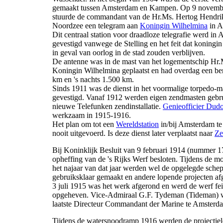
gemaakt tussen Amsterdam en Kampen. Op 9 novemb
stuurde de commandant van de Hr.Ms. Hertog Hendri
Noordzee een telegram aan
Koningin Wilhelmina
in A
Dit centraal station voor draadloze telegrafie werd in
gevestigd vanwege de Stelling en het feit dat koningin
in geval van oorlog in de stad zouden verblijven.
De antenne was in de mast van het logementschip Hr.
Koningin Wilhelmina geplaatst en had overdag een be
km en 's nachts 1.500 km.
Sinds 1911 was de dienst in het voormalige torpedo-m
gevestigd. Vanaf 1912 werden eigen zendmasten gebr
nieuwe Telefunken zendinstallatie.
Genieofficier Dud
werkzaam in 1915-1916.
Het plan om tot een
Wereldstation
in/bij Amsterdam te
nooit uitgevoerd. Is deze dienst later verplaatst naar
Ze
Bij Koninklijk Besluit van 9 februari 1914 (nummer 1
opheffing van de 's Rijks Werf besloten. Tijdens de mob
het najaar van dat jaar werden wel de opgelegde sche
gebruiksklaar gemaakt en andere lopende projecten a
3 juli 1915 was het werk afgerond en werd de werf feit
opgeheven. Vice-Admiraal G.F. Tydeman (Tideman) 
laatste Directeur Commandant der Marine te Amsterd
Tijdens de watersnoodramp 1916 werden de projectie