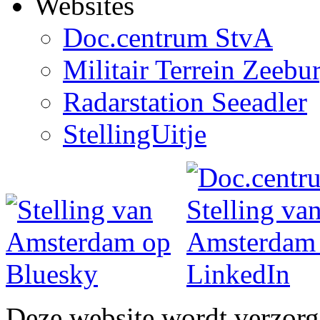
Websites
Doc.centrum StvA
Militair Terrein Zeebu
Radarstation Seeadler
StellingUitje
Deze website wordt verzor