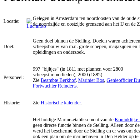
Gelegen in Amsterdam ten noordoosten van de oude s
Locatie:
de noordzijde en oostzijde grenzend aan het IJ en de Z
Geen doel binnen de Stelling. Doelen waren achteree
Doel:
scheepsbouw van m.n. grote schepen, magazijnen en l
opleidingen en onderzoek.
997 "bijltjes" (in 1811 met plannen voor 2800
scheepstimmerlieden), 2000 (1885)
Personeel:
Zie
Beambte Berkhof
,
Marinier Bos
,
Genieofficier D
Fortwachter Reinderts
.
Historie:
Zie
Historische kalender
.
Het huidige Marine-etablissement van de
Koninklijke
geen directe functie binnen de Stelling. Alleen door de
werd het beschermd door de Stelling en er was om dez
ook een plan om de marinehaven in Den Helder op te 